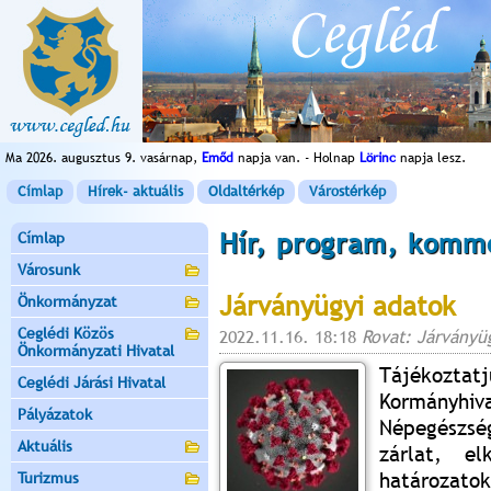
Ma 2026. augusztus 9. vasárnap,
Emőd
napja van. - Holnap
Lörinc
napja lesz.
Címlap
Hírek- aktuális
Oldaltérkép
Várostérkép
Hír, program, komm
Címlap
Városunk
Járványügyi adatok
Önkormányzat
Ceglédi Közös
2022.11.16. 18:18
Rovat: Járványü
Önkormányzati Hivatal
Tájékozta
Ceglédi Járási Hivatal
Kormányh
Pályázatok
Népegészség
Aktuális
zárlat, el
határozatok
Turizmus