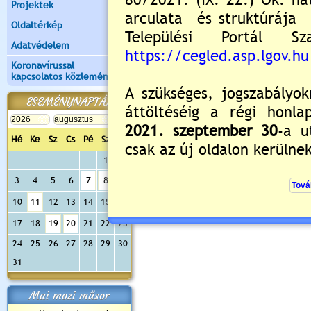
Projektek
Oldaltérkép
Adatvédelem
Koronavírussal
kapcsolatos közlemények
ESEMÉNYNAPTÁR
Hé
Ke
Sz
Cs
Pé
Sz
Va
1
2
3
4
5
6
7
8
9
10
11
12
13
14
15
16
17
18
19
20
21
22
23
24
25
26
27
28
29
30
31
Mai mozi műsor