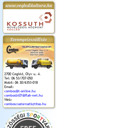
www.cegledikultura.hu
apok 2018.
Kossuth Toborzó
Szent István Ünnepe
V. Ceglédi Vágta
Laska feszt
Ünnepély
és Magyarok
(2017. 06. 18.)
2017.06.
2017.09.22-23.
Kenyere Program
(2017. 08. 20.)
Szennyvízszállítás
2700 Cegléd, Ölyv u. 4.
Tel: 06 53/707-050
Mobil: 06 30/6353-018
Email:
combos@t-online.hu
combosbt01@flah-net.hu
Web:
comboscsatornatisztitas.hu