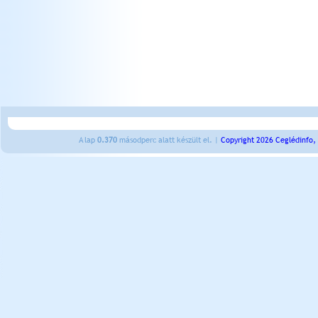
A lap
0.370
másodperc alatt készült el. |
Copyright 2026 Ceglédinfo,