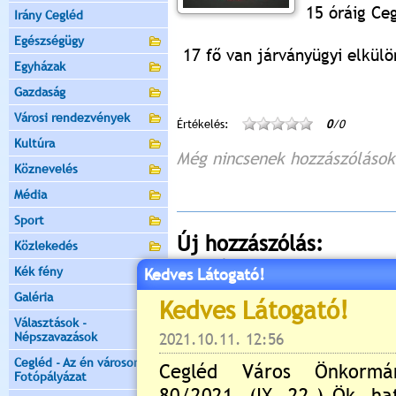
15 óráig Ce
Irány Cegléd
Egészségügy
17 fő van járványügyi elkülö
Egyházak
Gazdaság
Városi rendezvények
Értékelés:
0
/0
Kultúra
Még nincsenek hozzászólások
Köznevelés
Média
Sport
Új hozzászólás:
Közlekedés
Kérjük jelentkezzen be, 
Kék fény
Kedves Látogató!
Galéria
Választások -
Népszavazások
Cegléd - Az én városom -
Fotópályázat