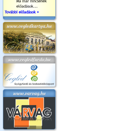
Ma már nincsenek
előadások...
További előadások »
www.cegledkartya.hu
www.cegledfurdo.hu
www.varvag.hu