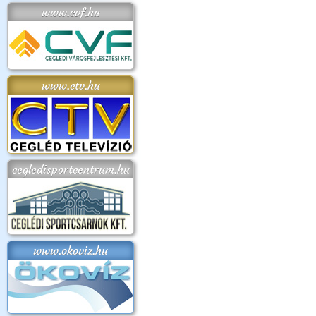
www.cvf.hu
www.ctv.hu
cegledisportcentrum.hu
www.okoviz.hu