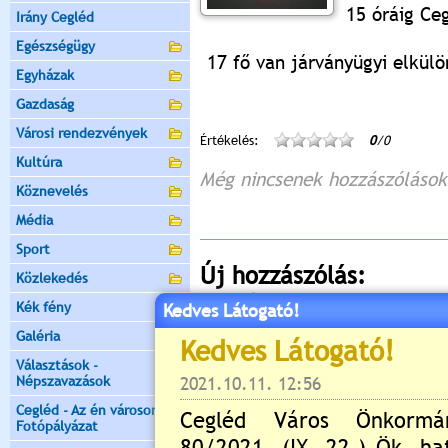
15 óráig Ce
Irány Cegléd
Egészségügy
17 fő van járványügyi elkülö
Egyházak
Gazdaság
Városi rendezvények
Értékelés:
0
/0
Kultúra
Még nincsenek hozzászólások
Köznevelés
Média
Sport
Új hozzászólás:
Közlekedés
Kérjük jelentkezzen be, 
Kék fény
Kedves Látogató!
Galéria
Választások -
Népszavazások
Cegléd - Az én városom -
Fotópályázat