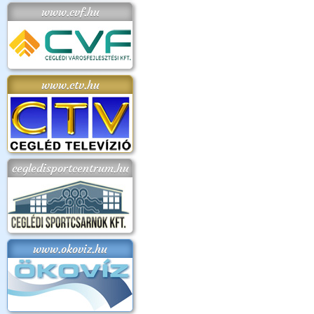
www.cvf.hu
www.ctv.hu
cegledisportcentrum.hu
www.okoviz.hu