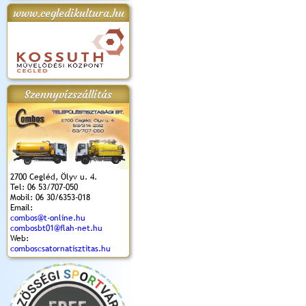
www.cegledikultura.hu
apok 2018.
Kossuth Toborzó
Szent István Ünnepe
V. Ceglédi Vágta
Laska feszt
Ünnepély
és Magyarok
(2017. 06. 18.)
2017.06.
2017.09.22-23.
Kenyere Program
(2017. 08. 20.)
Szennyvízszállítás
2700 Cegléd, Ölyv u. 4.
Tel: 06 53/707-050
Mobil: 06 30/6353-018
Email:
combos@t-online.hu
combosbt01@flah-net.hu
Web:
comboscsatornatisztitas.hu