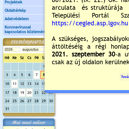
Projektek
Oldaltérkép
Adatvédelem
Koronavírussal
kapcsolatos közlemények
ESEMÉNYNAPTÁR
Hé
Ke
Sz
Cs
Pé
Sz
Va
1
2
3
4
5
6
7
8
9
10
11
12
13
14
15
16
17
18
19
20
21
22
23
24
25
26
27
28
29
30
31
Mai mozi műsor