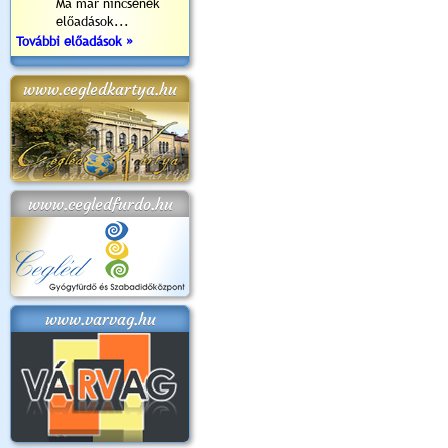
Ma már nincsenek
előadások...
További előadások »
www.cegledkartya.hu
www.cegledfurdo.hu
www.varvag.hu