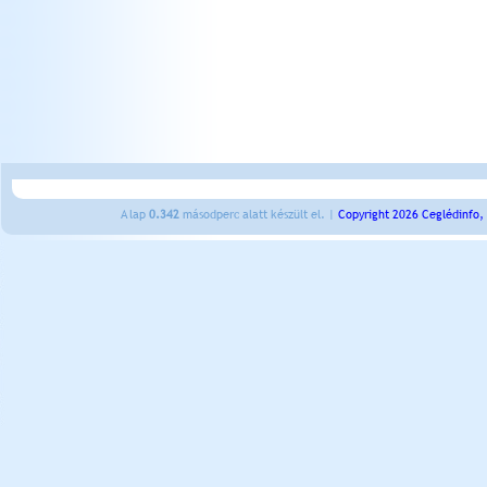
A lap
0.342
másodperc alatt készült el. |
Copyright 2026 Ceglédinfo,