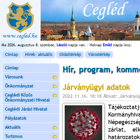
Ma 2026. augusztus 8. szombat,
László
napja van. - Holnap
Emőd
napja lesz.
Címlap
Hírek- aktuális
Oldaltérkép
Várostérkép
Hír, program, komm
Címlap
Városunk
Járványügyi adatok
Önkormányzat
Ceglédi Közös
2022.11.16. 18:18
Rovat: Járványü
Önkormányzati Hivatal
Tájékozta
Ceglédi Járási Hivatal
Kormányh
Pályázatok
Népegészség
Aktuális
zárlat, el
határozatok
Turizmus