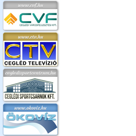
www.cvf.hu
www.ctv.hu
cegledisportcentrum.hu
www.okoviz.hu