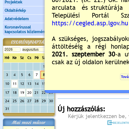
Projektek
Oldaltérkép
Adatvédelem
Koronavírussal
kapcsolatos közlemények
ESEMÉNYNAPTÁR
Hé
Ke
Sz
Cs
Pé
Sz
Va
1
2
Értékelés:
5
/2
3
4
5
6
7
8
9
Még nincsenek hozzászólások
10
11
12
13
14
15
16
17
18
19
20
21
22
23
24
25
26
27
28
29
30
Új hozzászólás:
31
Kérjük jelentkezzen be, 
Mai mozi műsor