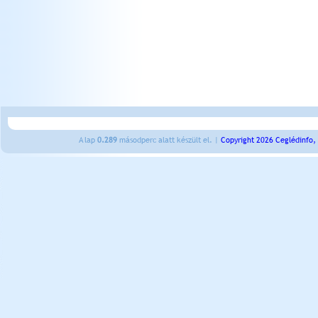
A lap
0.289
másodperc alatt készült el. |
Copyright 2026 Ceglédinfo,