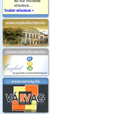
Ma már nincsenek
előadások...
További előadások »
www.cegledkartya.hu
www.cegledfurdo.hu
www.varvag.hu