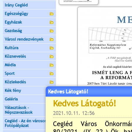
Irány Cegléd
Egészségügy
Egyházak
Gazdaság
Városi rendezvények
Kultúra
Köznevelés
Média
Sport
Közlekedés
Kék fény
Kedves Látogató!
Galéria
Választások -
Népszavazások
Cegléd - Az én városom -
Fotópályázat