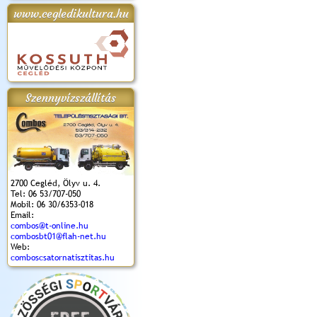
www.cegledikultura.hu
apok 2018.
Kossuth Toborzó
Szent István Ünnepe
V. Ceglédi Vágta
Laska feszt
Ünnepély
és Magyarok
(2017. 06. 18.)
2017.06.
2017.09.22-23.
Kenyere Program
(2017. 08. 20.)
Szennyvízszállítás
2700 Cegléd, Ölyv u. 4.
Tel: 06 53/707-050
Mobil: 06 30/6353-018
Email:
combos@t-online.hu
combosbt01@flah-net.hu
Web:
comboscsatornatisztitas.hu