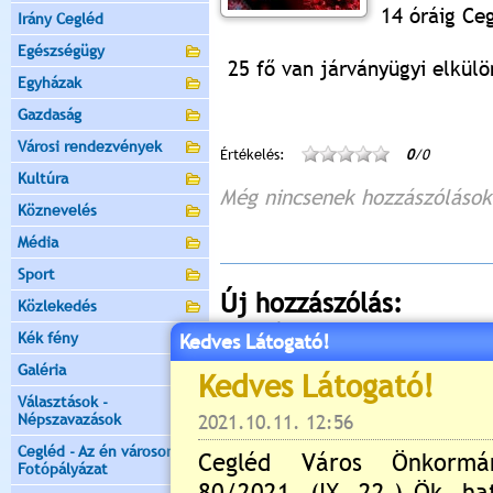
14 óráig Ce
Irány Cegléd
Egészségügy
25 fő van járványügyi elkülö
Egyházak
Gazdaság
Városi rendezvények
Értékelés:
0
/0
Kultúra
Még nincsenek hozzászólások
Köznevelés
Média
Sport
Új hozzászólás:
Közlekedés
Kérjük jelentkezzen be, 
Kék fény
Kedves Látogató!
Galéria
Választások -
Népszavazások
Cegléd - Az én városom -
Fotópályázat