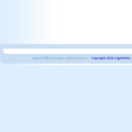
A lap
0.330
másodperc alatt készült el. |
Copyright 2026 Ceglédinfo,