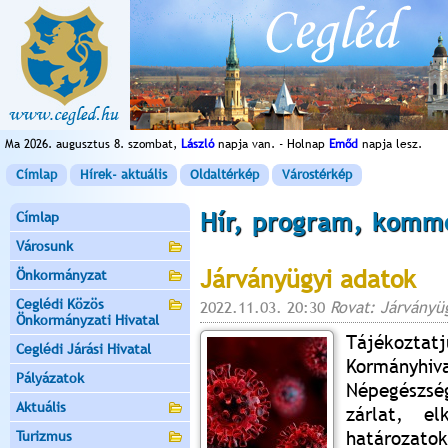
Ma 2026. augusztus 8. szombat,
László
napja van. - Holnap
Emőd
napja lesz.
Címlap
Hírek- aktuális
Oldaltérkép
Várostérkép
Hír, program, komm
Címlap
Városunk
Járványügyi adatok
Önkormányzat
Ceglédi Közös
2022.11.03. 20:30
Rovat: Járványü
Önkormányzati Hivatal
Tájékozta
Ceglédi Járási Hivatal
Kormányh
Pályázatok
Népegészség
Aktuális
zárlat, el
határozato
Turizmus