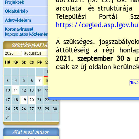
Projektek
Oldaltérkép
Adatvédelem
Koronavírussal
kapcsolatos közlemények
ESEMÉNYNAPTÁR
Hé
Ke
Sz
Cs
Pé
Sz
Va
1
2
3
4
5
6
7
8
9
10
11
12
13
14
15
16
17
18
19
20
21
22
23
24
25
26
27
28
29
30
31
Mai mozi műsor