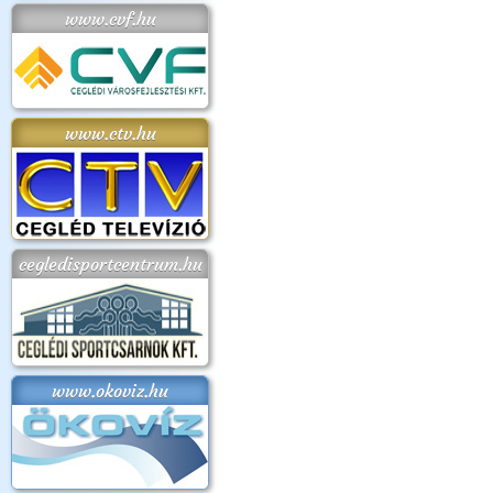
www.cvf.hu
www.ctv.hu
cegledisportcentrum.hu
www.okoviz.hu