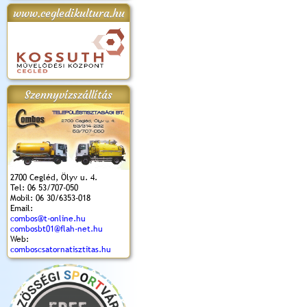
www.cegledikultura.hu
apok 2018.
Kossuth Toborzó
Szent István Ünnepe
V. Ceglédi Vágta
Laska feszt
Ünnepély
és Magyarok
(2017. 06. 18.)
2017.06.
2017.09.22-23.
Kenyere Program
(2017. 08. 20.)
Szennyvízszállítás
2700 Cegléd, Ölyv u. 4.
Tel: 06 53/707-050
Mobil: 06 30/6353-018
Email:
combos@t-online.hu
combosbt01@flah-net.hu
Web:
comboscsatornatisztitas.hu