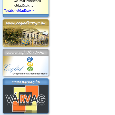
Ma már nincsenek
előadások...
További előadások »
www.cegledkartya.hu
www.cegledfurdo.hu
www.varvag.hu