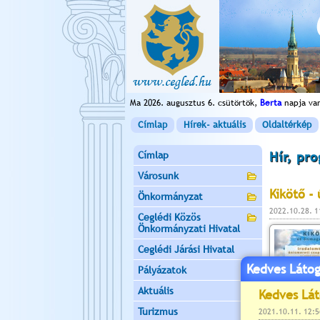
Ma 2026. augusztus 6. csütörtök,
Berta
napja va
Címlap
Hírek- aktuális
Oldaltérkép
Címlap
Hír, pr
Városunk
Kikötő -
Önkormányzat
2022.10.28. 
Ceglédi Közös
Önkormányzati Hivatal
Ceglédi Járási Hivatal
Kedves Látog
Pályázatok
Aktuális
Turizmus