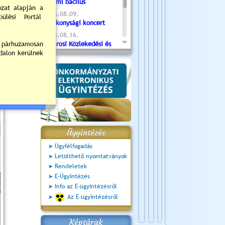
Valami bacilus
2026.08.09.
Jótékonysági koncert
2026.08.16.
Újvárosi Közlekedési és
Sportnap
2026.08.19.
Ceglédi fotóklub kiállítás
2026.08.20.
Szent István Ünnepe
Ügyintézés
Ügyfélfogadás
Letölthető nyomtatványok
Rendeletek
E-Ügyintézés
Info az E-ügyintézésről
Az E-ügyintézésről
Képtárak