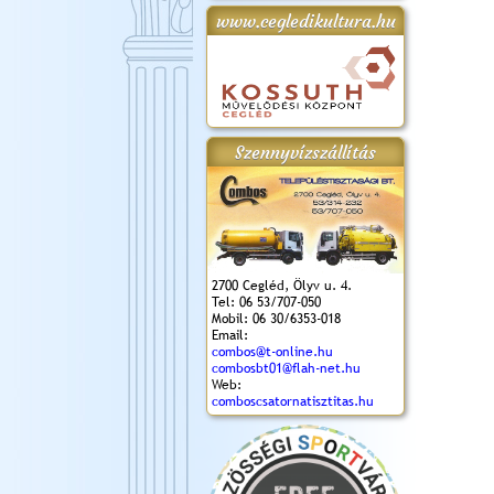
www.cegledikultura.hu
gta
XI. Laskafesztivál és
Városnapok 2018.
Kossuth Toborzó
Szent István Ünnepe
.)
VI. Ceglédi Vágta
Ünnepély
és Magyarok
(2018. 06. 10.)
2017.09.22-23.
Kenyere Program
(2017. 08. 20.)
Szennyvízszállítás
2700 Cegléd, Ölyv u. 4.
Tel: 06 53/707-050
Mobil: 06 30/6353-018
Email:
combos@t-online.hu
combosbt01@flah-net.hu
Web:
comboscsatornatisztitas.hu