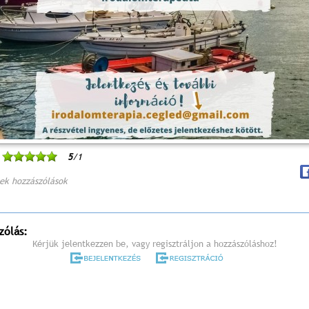
5
/1
ek hozzászólások
zólás:
Kérjük jelentkezzen be, vagy regisztráljon a hozzászóláshoz!