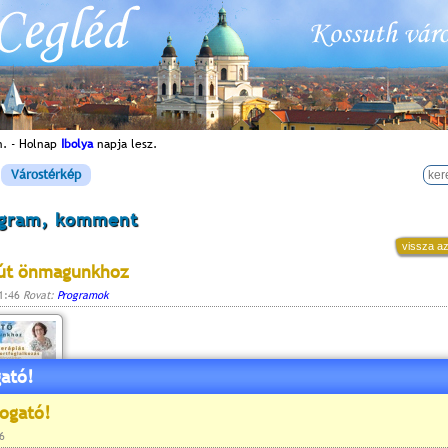
n. - Holnap
Ibolya
napja lesz.
Várostérkép
ogram, komment
vissza az
 út önmagunkhoz
11:46
Rovat:
Programok
ató!