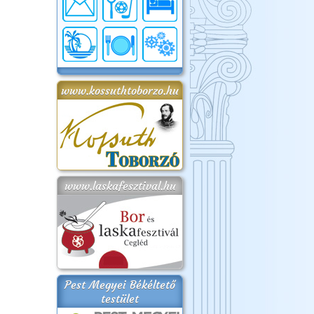
www.kossuthtoborzo.hu
www.laskafesztival.hu
Pest Megyei Békéltető
testület