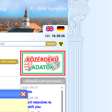
Idő:
16:38:27
 előző oldalra
Aktuális programok
2026.08.07.
Túlélés
2026.08.08.
Tóparti kézműves és
termelői piac