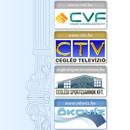
www.cvf.hu
www.ctv.hu
cegledisportcentrum.hu
www.okoviz.hu