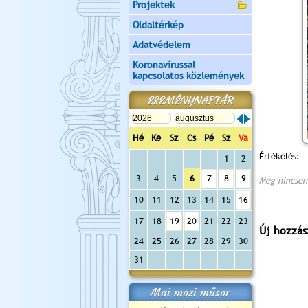
Projektek
Oldaltérkép
Adatvédelem
Koronavírussal
kapcsolatos közlemények
ESEMÉNYNAPTÁR
Hé
Ke
Sz
Cs
Pé
Sz
Va
Értékelés:
1
2
3
4
5
6
7
8
9
Még nincsen
10
11
12
13
14
15
16
17
18
19
20
21
22
23
Új hozzás
24
25
26
27
28
29
30
31
Mai mozi műsor