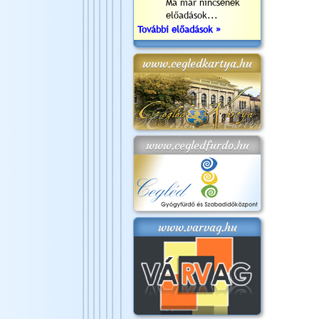
Ma már nincsenek
előadások...
További előadások »
www.cegledkartya.hu
www.cegledfurdo.hu
www.varvag.hu