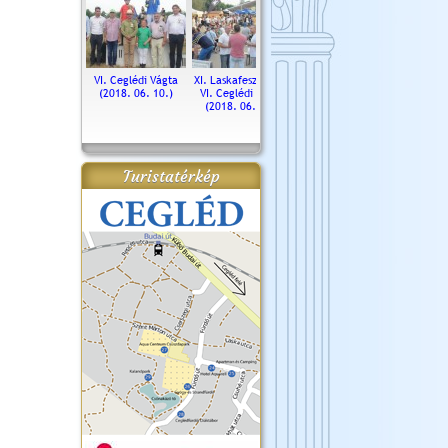
. Ceglédi Vágta
VI. Ceglédi Vágta
XI. Laskafesztivál és
Városnapok 2018.
Kossut
(2016.06.19.)
(2018. 06. 10.)
VI. Ceglédi Vágta
Ün
(2018. 06. 10.)
2017.
Turistatérkép