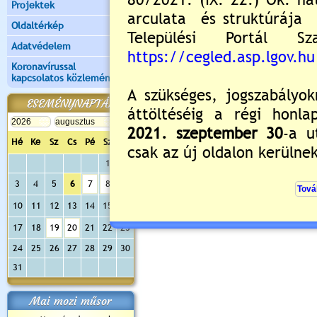
Projektek
Oldaltérkép
Adatvédelem
Koronavírussal
kapcsolatos közlemények
ESEMÉNYNAPTÁR
Hé
Ke
Sz
Cs
Pé
Sz
Va
1
2
3
4
5
6
7
8
9
10
11
12
13
14
15
16
17
18
19
20
21
22
23
24
25
26
27
28
29
30
31
Mai mozi műsor