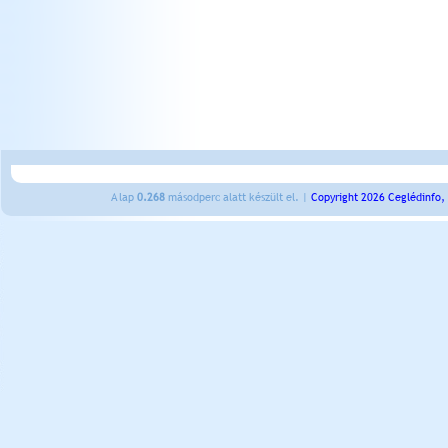
A lap
0.268
másodperc alatt készült el. |
Copyright 2026 Ceglédinfo,