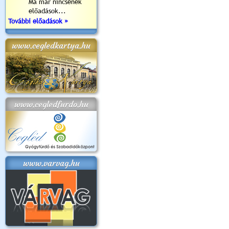
Ma már nincsenek
előadások...
További előadások »
www.cegledkartya.hu
www.cegledfurdo.hu
www.varvag.hu