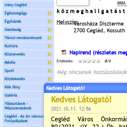
2022.
Irány Cegléd
k ö z m e g h a l l g a t á s 
Egészségügy
Helyszín:
Egyházak
Városháza Díszterme
Gazdaság
2700 Cegléd, Kossuth t
Városi rendezvények
Kultúra
Napirend (részletes meg
Köznevelés
Értékelés:
0
/0
Média
Sport
Még nincsenek hozzászólások
Közlekedés
Kék fény
Kedves Látogató!
Galéria
Új hozzászólás:
Választások -
Kérjük jelentkezzen be, 
Népszavazások
Cegléd - Az én városom -
Fotópályázat