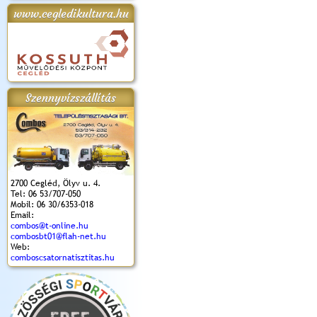
www.cegledikultura.hu
apok 2018.
Kossuth Toborzó
Szent István Ünnepe
V. Ceglédi Vágta
Laska feszt
Ünnepély
és Magyarok
(2017. 06. 18.)
2017.06.
2017.09.22-23.
Kenyere Program
(2017. 08. 20.)
Szennyvízszállítás
2700 Cegléd, Ölyv u. 4.
Tel: 06 53/707-050
Mobil: 06 30/6353-018
Email:
combos@t-online.hu
combosbt01@flah-net.hu
Web:
comboscsatornatisztitas.hu