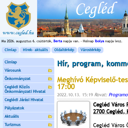
Ma 2026. augusztus 6. csütörtök,
Berta
napja van. - Holnap
Ibolya
napja lesz.
Címlap
Hírek- aktuális
Oldaltérkép
Várostérkép
Hír, program, komm
Címlap
Városunk
Meghívó Képviselő-tes
Önkormányzat
17:00
Ceglédi Közös
Önkormányzati Hivatal
2022.10.13. 15:19
Rovat:
Programo
Ceglédi Járási Hivatal
Cegléd Város 
Pályázatok
2700 Cegléd, K
Aktuális
Cegléd Város 
Turizmus