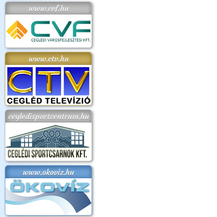
www.cvf.hu
www.ctv.hu
cegledisportcentrum.hu
www.okoviz.hu