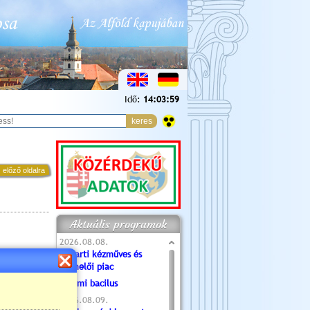
Idő:
14:04:00
 előző oldalra
Aktuális programok
2026.08.08.
Tóparti kézműves és
termelői piac
Valami bacilus
2026.08.09.