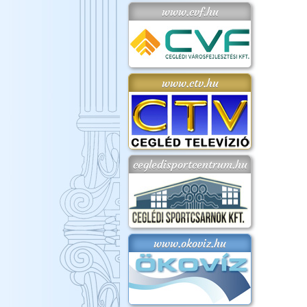
www.cvf.hu
www.ctv.hu
cegledisportcentrum.hu
www.okoviz.hu