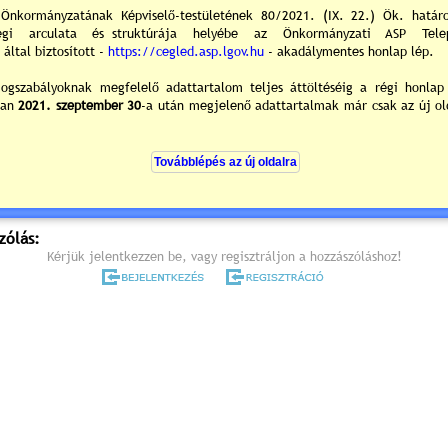
árosháza Díszterme
700 Cegléd, Kossuth tér. 1.
Dr. Csáky A
polgárme
rend (részletes meghívó) »
0
/0
ek hozzászólások
zólás:
Kérjük jelentkezzen be, vagy regisztráljon a hozzászóláshoz!