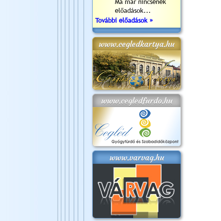
Ma már nincsenek
előadások...
További előadások »
www.cegledkartya.hu
www.cegledfurdo.hu
www.varvag.hu