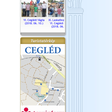
. Ceglédi Vágta
VI. Ceglédi Vágta
XI. Laskafesztivál és
Városnapok 2018.
Kossut
(2016.06.19.)
(2018. 06. 10.)
VI. Ceglédi Vágta
Ün
(2018. 06. 10.)
2017.
Turistatérkép