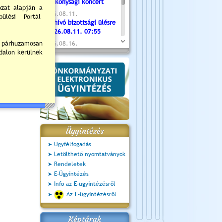
Jótékonysági koncert
2026.08.11.
Meghívó bizottsági ülésre
ndrás
- 2026.08.11. 07:55
ster
2026.08.16.
Újvárosi Közlekedési és
Sportnap
2026.08.19.
Ceglédi fotóklub kiállítás
2026.08.20.
Szent István Ünnepe
Ügyintézés
Ügyfélfogadás
Letölthető nyomtatványok
Rendeletek
E-Ügyintézés
Info az E-ügyintézésről
Az E-ügyintézésről
Képtárak