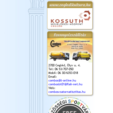
www.cegledikultura.hu
gta
XI. Laskafesztivál és
Városnapok 2018.
Kossuth Toborzó
Szent István Ünnepe
.)
VI. Ceglédi Vágta
Ünnepély
és Magyarok
(2018. 06. 10.)
2017.09.22-23.
Kenyere Program
(2017. 08. 20.)
Szennyvízszállítás
2700 Cegléd, Ölyv u. 4.
Tel: 06 53/707-050
Mobil: 06 30/6353-018
Email:
combos@t-online.hu
combosbt01@flah-net.hu
Web:
comboscsatornatisztitas.hu