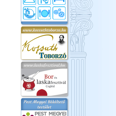
www.kossuthtoborzo.hu
www.laskafesztival.hu
Pest Megyei Békéltető
testület