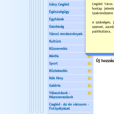
Helyszín:
V
Irány Cegléd
2
Egészségügy
Egyházak
Napi
Gazdaság
Értékelés:
Városi rendezvények
Kultúra
Még nincsen
Köznevelés
Média
Új hozzás
Sport
Közlekedés
Kék fény
Galéria
Választások -
Népszavazások
Cegléd - Az én városom -
Fotópályázat