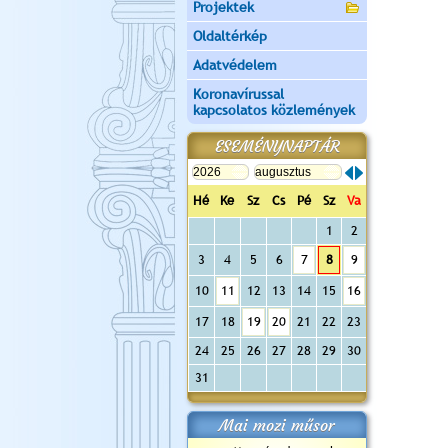
Projektek
Oldaltérkép
Adatvédelem
Koronavírussal
kapcsolatos közlemények
ESEMÉNYNAPTÁR
Hé
Ke
Sz
Cs
Pé
Sz
Va
1
2
3
4
5
6
7
8
9
10
11
12
13
14
15
16
17
18
19
20
21
22
23
24
25
26
27
28
29
30
31
Mai mozi műsor