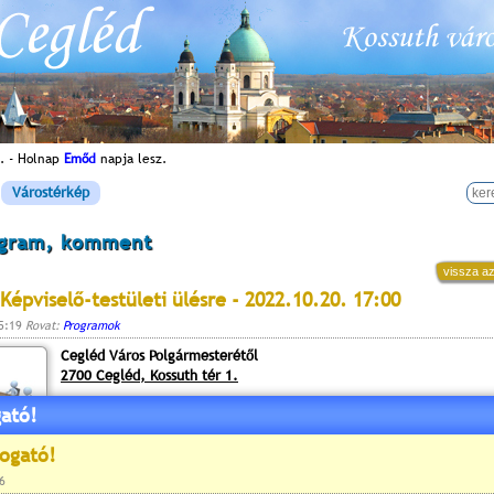
. - Holnap
Emőd
napja lesz.
Várostérkép
ogram, komment
vissza az
Képviselő-testületi ülésre - 2022.10.20. 17:00
15:19
Rovat:
Programok
Cegléd Város Polgármesterétől
2700 Cegléd, Kossuth tér 1.
ató!
Cegléd Város Önkormányzat Képviselő-testülete
2022. október 20-án (csütörtök) 17 órai kezdettel
k ö z m e g h a l l g a t á s t
tart, melyre tisztelettel meghívom.