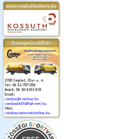
www.cegledikultura.hu
apok 2018.
Kossuth Toborzó
Szent István Ünnepe
V. Ceglédi Vágta
Laska feszt
Ünnepély
és Magyarok
(2017. 06. 18.)
2017.06.
2017.09.22-23.
Kenyere Program
(2017. 08. 20.)
Szennyvízszállítás
2700 Cegléd, Ölyv u. 4.
Tel: 06 53/707-050
Mobil: 06 30/6353-018
Email:
combos@t-online.hu
combosbt01@flah-net.hu
Web:
comboscsatornatisztitas.hu