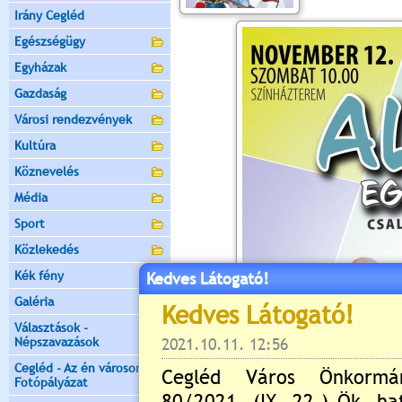
Irány Cegléd
Egészségügy
Egyházak
Gazdaság
Városi rendezvények
Kultúra
Köznevelés
Média
Sport
Közlekedés
Kék fény
Kedves Látogató!
Galéria
Választások -
Népszavazások
Cegléd - Az én városom -
Fotópályázat