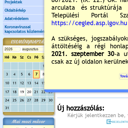
Projektek
Oldaltérkép
Adatvédelem
Koronavírussal
kapcsolatos közlemények
ESEMÉNYNAPTÁR
Hé
Ke
Sz
Cs
Pé
Sz
Va
1
2
Értékelés:
5
/1
3
4
5
6
7
8
9
Még nincsenek hozzászólások
10
11
12
13
14
15
16
17
18
19
20
21
22
23
24
25
26
27
28
29
30
Új hozzászólás:
31
Kérjük jelentkezzen be, 
Mai mozi műsor