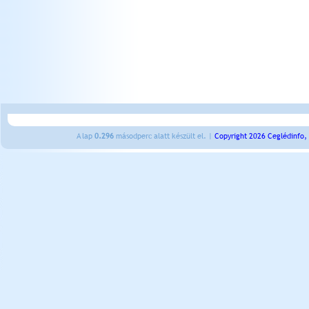
A lap
0.296
másodperc alatt készült el. |
Copyright 2026 Ceglédinfo,