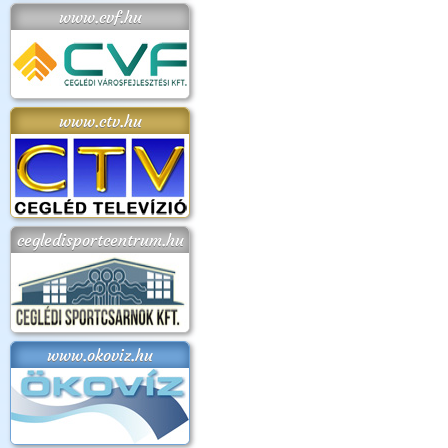
www.cvf.hu
www.ctv.hu
cegledisportcentrum.hu
www.okoviz.hu