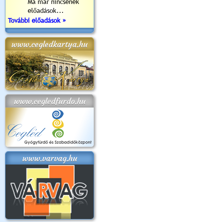
Ma már nincsenek
előadások...
További előadások »
www.cegledkartya.hu
www.cegledfurdo.hu
www.varvag.hu