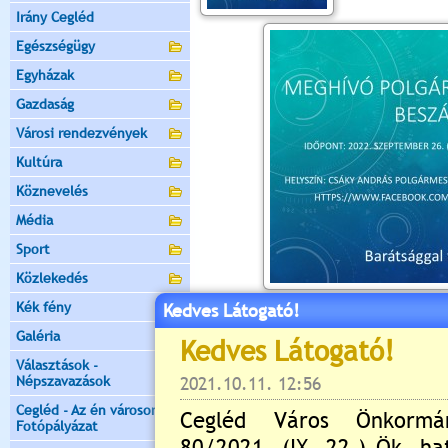
Irány Cegléd
Egészségügy
Egyházak
Gazdaság
Városi rendezvények
Kultúra
Köznevelés
Média
Sport
Közlekedés
Kék fény
Kedves Látogató!
Értékelés:
0
/0
Galéria
Még nincsenek hozzászólások
Választások -
Népszavazások
Cegléd - Az én városom -
Fotópályázat
Új hozzászólás: