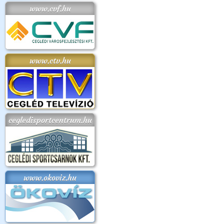
www.cvf.hu
www.ctv.hu
cegledisportcentrum.hu
www.okoviz.hu