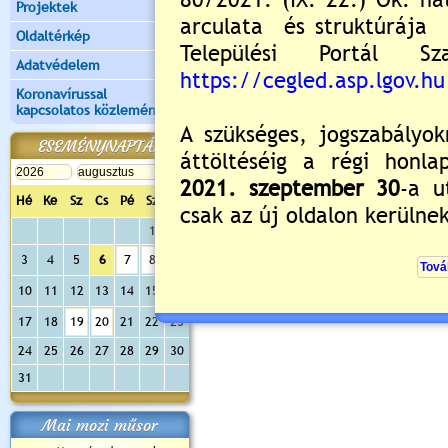
Projektek
Kérjük jelentkezzen be, 
Oldaltérkép
Adatvédelem
Koronavírussal
kapcsolatos közlemények
ESEMÉNYNAPTÁR
Hé
Ke
Sz
Cs
Pé
Sz
Va
1
2
3
4
5
6
7
8
9
10
11
12
13
14
15
16
17
18
19
20
21
22
23
24
25
26
27
28
29
30
31
Mai mozi műsor