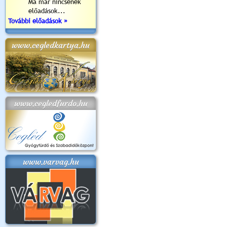
Ma már nincsenek
előadások...
További előadások »
www.cegledkartya.hu
www.cegledfurdo.hu
www.varvag.hu