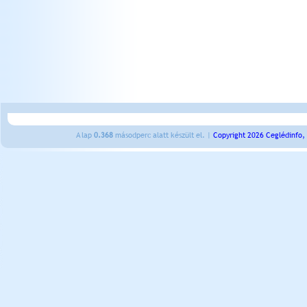
A lap
0.368
másodperc alatt készült el. |
Copyright 2026 Ceglédinfo,