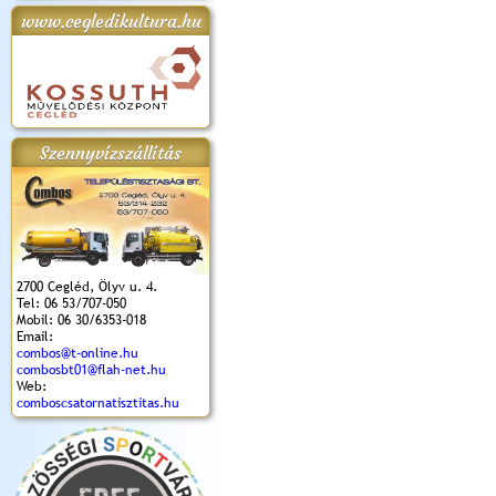
www.cegledikultura.hu
apok 2018.
Kossuth Toborzó
Szent István Ünnepe
V. Ceglédi Vágta
Laska feszt
Ünnepély
és Magyarok
(2017. 06. 18.)
2017.06.
2017.09.22-23.
Kenyere Program
(2017. 08. 20.)
Szennyvízszállítás
2700 Cegléd, Ölyv u. 4.
Tel: 06 53/707-050
Mobil: 06 30/6353-018
Email:
combos@t-online.hu
combosbt01@flah-net.hu
Web:
comboscsatornatisztitas.hu