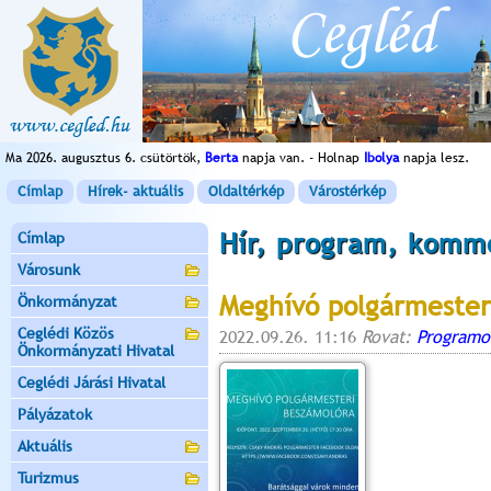
Ma 2026. augusztus 6. csütörtök,
Berta
napja van. - Holnap
Ibolya
napja lesz.
Címlap
Hírek- aktuális
Oldaltérkép
Várostérkép
Hír, program, komm
Címlap
Városunk
Meghívó polgármester
Önkormányzat
Ceglédi Közös
2022.09.26. 11:16
Rovat:
Programo
Önkormányzati Hivatal
Ceglédi Járási Hivatal
Pályázatok
Aktuális
Turizmus