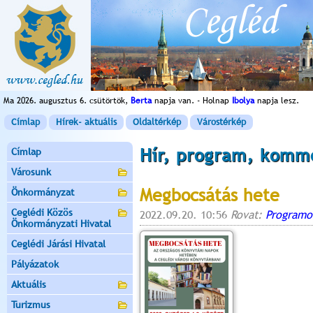
Ma 2026. augusztus 6. csütörtök,
Berta
napja van. - Holnap
Ibolya
napja lesz.
Címlap
Hírek- aktuális
Oldaltérkép
Várostérkép
Hír, program, komm
Címlap
Városunk
Megbocsátás hete
Önkormányzat
Ceglédi Közös
2022.09.20. 10:56
Rovat:
Programo
Önkormányzati Hivatal
Ceglédi Járási Hivatal
Pályázatok
Aktuális
Turizmus