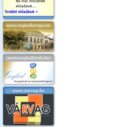
Ma már nincsenek
előadások...
További előadások »
www.cegledkartya.hu
www.cegledfurdo.hu
www.varvag.hu