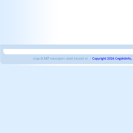
A lap
0.347
másodperc alatt készült el. |
Copyright 2026 Ceglédinfo,