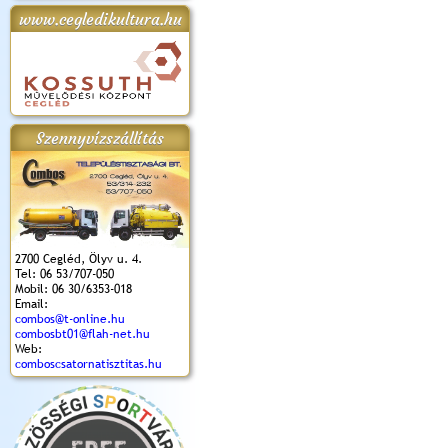
www.cegledikultura.hu
apok 2018.
Kossuth Toborzó
Szent István Ünnepe
V. Ceglédi Vágta
Laska feszt
Ünnepély
és Magyarok
(2017. 06. 18.)
2017.06.
2017.09.22-23.
Kenyere Program
(2017. 08. 20.)
Szennyvízszállítás
2700 Cegléd, Ölyv u. 4.
Tel: 06 53/707-050
Mobil: 06 30/6353-018
Email:
combos@t-online.hu
combosbt01@flah-net.hu
Web:
comboscsatornatisztitas.hu