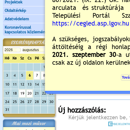
Projektek
Oldaltérkép
Adatvédelem
Koronavírussal
kapcsolatos közlemények
ESEMÉNYNAPTÁR
Hé
Ke
Sz
Cs
Pé
Sz
Va
1
2
Értékelés:
0
/0
3
4
5
6
7
8
9
Még nincsenek hozzászólások
10
11
12
13
14
15
16
17
18
19
20
21
22
23
24
25
26
27
28
29
30
Új hozzászólás:
31
Kérjük jelentkezzen be, 
Mai mozi műsor