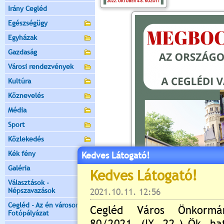
Irány Cegléd
Egészségügy
Egyházak
Gazdaság
Városi rendezvények
Kultúra
Köznevelés
Média
Sport
Közlekedés
Kék fény
Kedves Látogató!
Galéria
Választások -
Népszavazások
Cegléd - Az én városom -
Fotópályázat