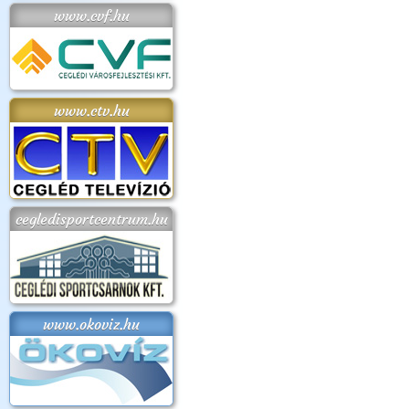
www.cvf.hu
www.ctv.hu
cegledisportcentrum.hu
www.okoviz.hu