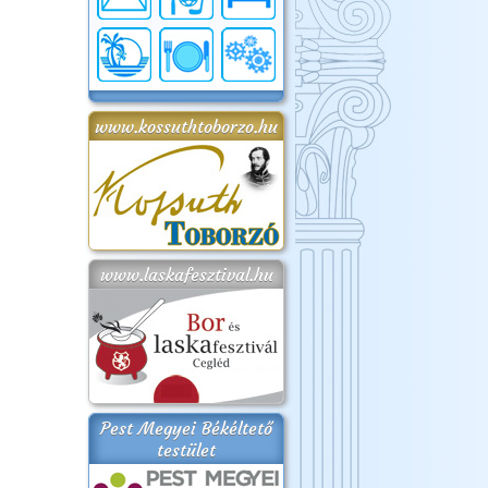
www.kossuthtoborzo.hu
www.laskafesztival.hu
Pest Megyei Békéltető
testület