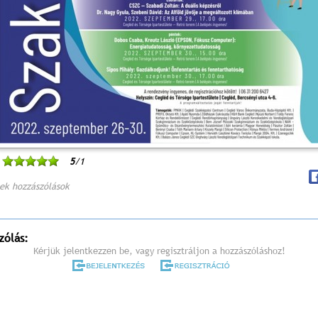
5
/1
ek hozzászólások
zólás:
Kérjük jelentkezzen be, vagy regisztráljon a hozzászóláshoz!