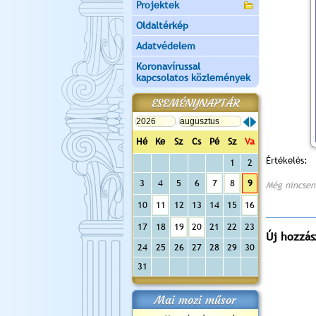
Projektek
Oldaltérkép
Adatvédelem
Koronavírussal
kapcsolatos közlemények
ESEMÉNYNAPTÁR
Hé
Ke
Sz
Cs
Pé
Sz
Va
Értékelés:
1
2
3
4
5
6
7
8
9
Még nincsen
10
11
12
13
14
15
16
17
18
19
20
21
22
23
Új hozzás
24
25
26
27
28
29
30
31
Mai mozi műsor