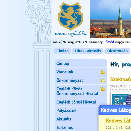
Ma 2026. augusztus 9. vasárnap,
Emőd
napja van
Címlap
Hírek- aktuális
Oldaltérkép
Címlap
Hír, pr
Városunk
Szakmafe
Önkormányzat
2022.09.20. 
Ceglédi Közös
Önkormányzati Hivatal
Ceglédi Járási Hivatal
Kedves Látog
Pályázatok
Aktuális
Turizmus