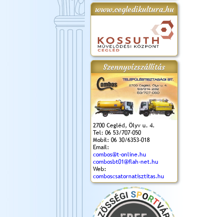
www.cegledikultura.hu
gta
XI. Laskafesztivál és
Városnapok 2018.
Kossuth Toborzó
Szent István Ünnepe
.)
VI. Ceglédi Vágta
Ünnepély
és Magyarok
(2018. 06. 10.)
2017.09.22-23.
Kenyere Program
(2017. 08. 20.)
Szennyvízszállítás
2700 Cegléd, Ölyv u. 4.
Tel: 06 53/707-050
Mobil: 06 30/6353-018
Email:
combos@t-online.hu
combosbt01@flah-net.hu
Web:
comboscsatornatisztitas.hu