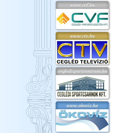
www.cvf.hu
www.ctv.hu
cegledisportcentrum.hu
www.okoviz.hu