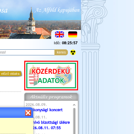
Idő:
08:25:58
 előző oldalra
Aktuális programok
2026.08.09.
Jótékonysági koncert
2026.08.11.
Meghívó bizottsági ülésre
- 2026.08.11. 07:55