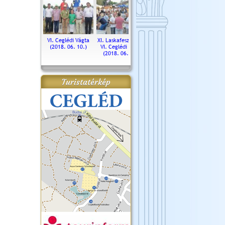
. Ceglédi Vágta
VI. Ceglédi Vágta
XI. Laskafesztivál és
Városnapok 2018.
Kossut
(2016.06.19.)
(2018. 06. 10.)
VI. Ceglédi Vágta
Ün
(2018. 06. 10.)
2017.
Turistatérkép