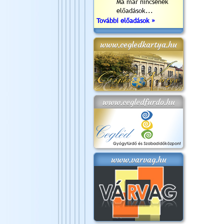
Ma már nincsenek
előadások...
További előadások »
www.cegledkartya.hu
www.cegledfurdo.hu
www.varvag.hu