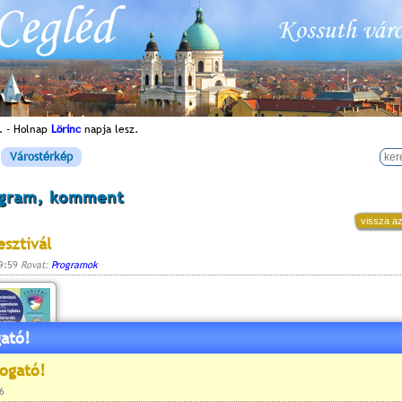
. - Holnap
Lörinc
napja lesz.
Várostérkép
ogram, komment
vissza az
sztivál
09:59
Rovat:
Programok
ató!