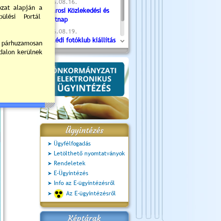
2026.08.16.
Újvárosi Közlekedési és
Sportnap
2026.08.19.
Ceglédi fotóklub kiállítás
2026.08.20.
Szent István Ünnepe
Ügyintézés
Ügyfélfogadás
Letölthető nyomtatványok
Rendeletek
E-Ügyintézés
Info az E-ügyintézésről
Az E-ügyintézésről
Képtárak