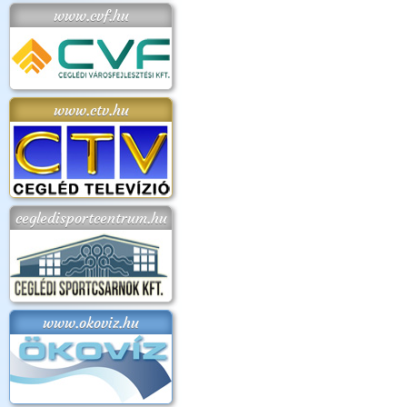
www.cvf.hu
www.ctv.hu
cegledisportcentrum.hu
www.okoviz.hu