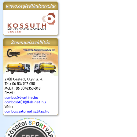
www.cegledikultura.hu
apok 2018.
Kossuth Toborzó
Szent István Ünnepe
V. Ceglédi Vágta
Laska feszt
Ünnepély
és Magyarok
(2017. 06. 18.)
2017.06.
2017.09.22-23.
Kenyere Program
(2017. 08. 20.)
Szennyvízszállítás
2700 Cegléd, Ölyv u. 4.
Tel: 06 53/707-050
Mobil: 06 30/6353-018
Email:
combos@t-online.hu
combosbt01@flah-net.hu
Web:
comboscsatornatisztitas.hu