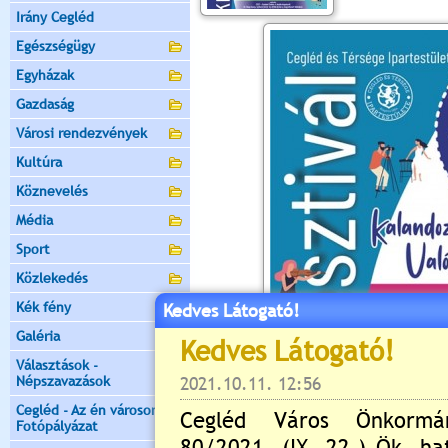
Irány Cegléd
Egészségügy
Egyházak
Gazdaság
Városi rendezvények
Kultúra
Köznevelés
Média
Sport
Közlekedés
Kék fény
Kedves Látogató!
Galéria
Választások -
Népszavazások
Cegléd - Az én városom -
Fotópályázat