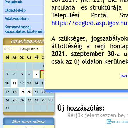
Projektek
Oldaltérkép
Adatvédelem
Koronavírussal
kapcsolatos közlemények
ESEMÉNYNAPTÁR
Hé
Ke
Sz
Cs
Pé
Sz
Va
1
2
Értékelés:
5
/1
3
4
5
6
7
8
9
Még nincsenek hozzászólások
10
11
12
13
14
15
16
17
18
19
20
21
22
23
24
25
26
27
28
29
30
Új hozzászólás:
31
Kérjük jelentkezzen be, 
Mai mozi műsor