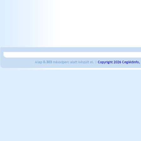
A lap
0.303
másodperc alatt készült el. |
Copyright 2026 Ceglédinfo,