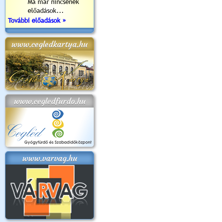
Ma már nincsenek
előadások...
További előadások »
www.cegledkartya.hu
www.cegledfurdo.hu
www.varvag.hu