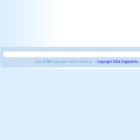
A lap
0.265
másodperc alatt készült el. |
Copyright 2026 Ceglédinfo,