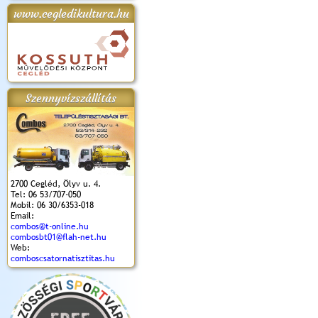
www.cegledikultura.hu
apok 2018.
Kossuth Toborzó
Szent István Ünnepe
V. Ceglédi Vágta
Laska feszt
Ünnepély
és Magyarok
(2017. 06. 18.)
2017.06.
2017.09.22-23.
Kenyere Program
(2017. 08. 20.)
Szennyvízszállítás
2700 Cegléd, Ölyv u. 4.
Tel: 06 53/707-050
Mobil: 06 30/6353-018
Email:
combos@t-online.hu
combosbt01@flah-net.hu
Web:
comboscsatornatisztitas.hu