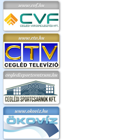
www.cvf.hu
www.ctv.hu
cegledisportcentrum.hu
www.okoviz.hu