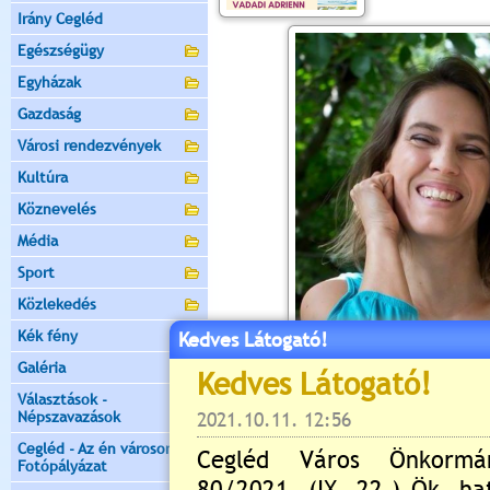
Irány Cegléd
Egészségügy
Egyházak
Gazdaság
Városi rendezvények
Kultúra
Köznevelés
Média
Sport
Közlekedés
Kék fény
Kedves Látogató!
Galéria
Választások -
Népszavazások
Cegléd - Az én városom -
Fotópályázat