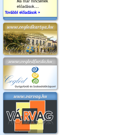
Ma már nincsenek
előadások...
További előadások »
www.cegledkartya.hu
www.cegledfurdo.hu
www.varvag.hu