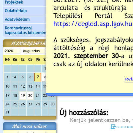
Projektek
Oldaltérkép
Adatvédelem
Koronavírussal
kapcsolatos közlemények
ESEMÉNYNAPTÁR
Hé
Ke
Sz
Cs
Pé
Sz
Va
1
2
Értékelés:
5
/1
3
4
5
6
7
8
9
Még nincsenek hozzászólások
10
11
12
13
14
15
16
17
18
19
20
21
22
23
24
25
26
27
28
29
30
Új hozzászólás:
31
Kérjük jelentkezzen be, 
Mai mozi műsor