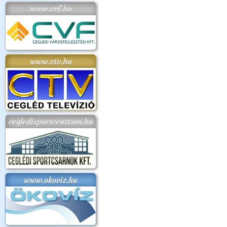
www.cvf.hu
www.ctv.hu
cegledisportcentrum.hu
www.okoviz.hu