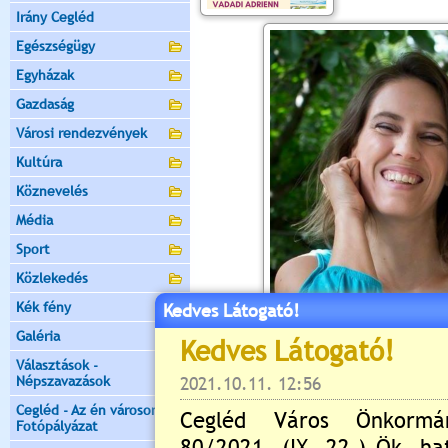
Irány Cegléd
Egészségügy
Egyházak
Gazdaság
Városi rendezvények
Kultúra
Köznevelés
Média
Sport
Közlekedés
Kék fény
Kedves Látogató!
Galéria
Választások -
Népszavazások
Cegléd - Az én városom -
Fotópályázat