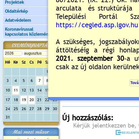
Projektek
Oldaltérkép
Adatvédelem
Koronavírussal
kapcsolatos közlemények
ESEMÉNYNAPTÁR
Hé
Ke
Sz
Cs
Pé
Sz
Va
1
2
Értékelés:
5
/1
3
4
5
6
7
8
9
Még nincsenek hozzászólások
10
11
12
13
14
15
16
17
18
19
20
21
22
23
24
25
26
27
28
29
30
Új hozzászólás:
31
Kérjük jelentkezzen be, 
Mai mozi műsor