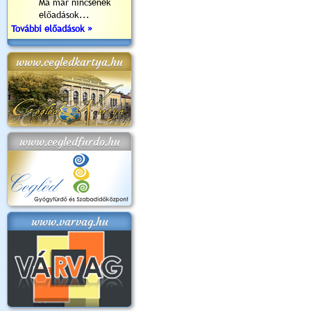
Ma már nincsenek
előadások...
További előadások »
www.cegledkartya.hu
www.cegledfurdo.hu
www.varvag.hu