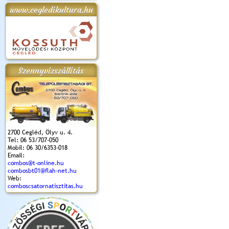
www.cegledikultura.hu
apok 2018.
Kossuth Toborzó
Szent István Ünnepe
V. Ceglédi Vágta
Laska feszt
Ünnepély
és Magyarok
(2017. 06. 18.)
2017.06.
2017.09.22-23.
Kenyere Program
(2017. 08. 20.)
Szennyvízszállítás
2700 Cegléd, Ölyv u. 4.
Tel: 06 53/707-050
Mobil: 06 30/6353-018
Email:
combos@t-online.hu
combosbt01@flah-net.hu
Web:
comboscsatornatisztitas.hu