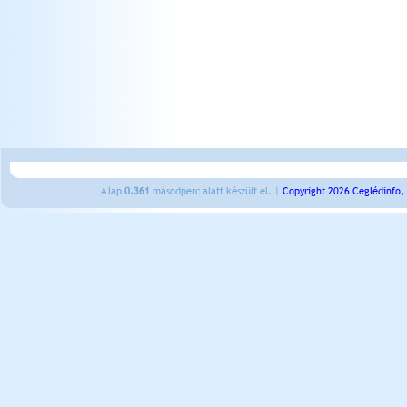
A lap
0.361
másodperc alatt készült el. |
Copyright 2026 Ceglédinfo,