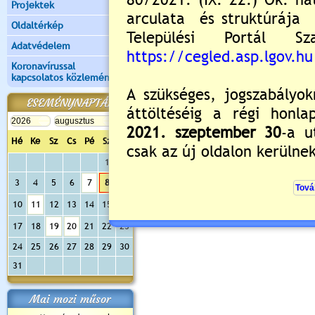
Projektek
Kérjük jelentkezzen be, 
Oldaltérkép
Adatvédelem
Koronavírussal
kapcsolatos közlemények
ESEMÉNYNAPTÁR
Hé
Ke
Sz
Cs
Pé
Sz
Va
1
2
3
4
5
6
7
8
9
10
11
12
13
14
15
16
17
18
19
20
21
22
23
24
25
26
27
28
29
30
31
Mai mozi műsor