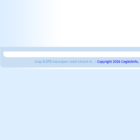
A lap
0.273
másodperc alatt készült el. |
Copyright 2026 Ceglédinfo,