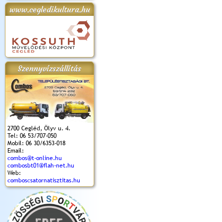
www.cegledikultura.hu
apok 2018.
Kossuth Toborzó
Szent István Ünnepe
V. Ceglédi Vágta
Laska feszt
Ünnepély
és Magyarok
(2017. 06. 18.)
2017.06.
2017.09.22-23.
Kenyere Program
(2017. 08. 20.)
Szennyvízszállítás
2700 Cegléd, Ölyv u. 4.
Tel: 06 53/707-050
Mobil: 06 30/6353-018
Email:
combos@t-online.hu
combosbt01@flah-net.hu
Web:
comboscsatornatisztitas.hu