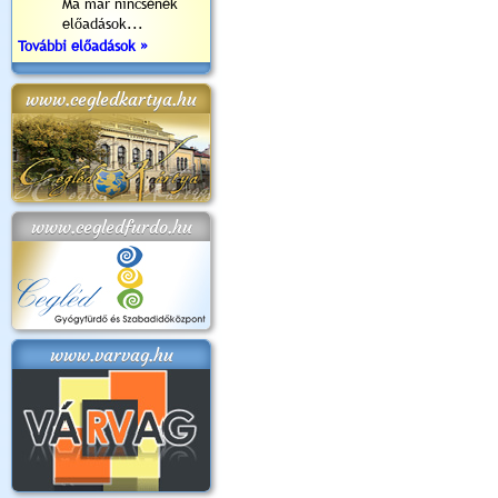
Ma már nincsenek
előadások...
További előadások »
www.cegledkartya.hu
www.cegledfurdo.hu
www.varvag.hu