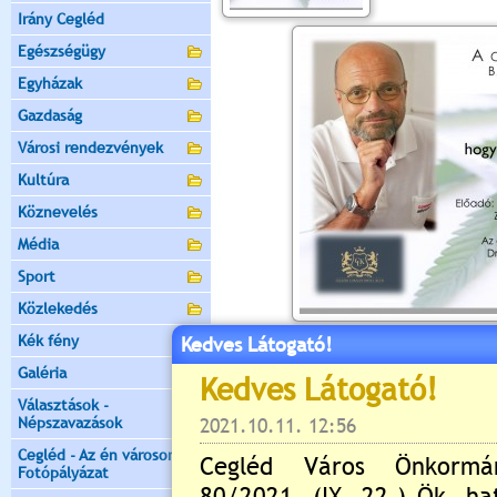
Irány Cegléd
Egészségügy
Egyházak
Gazdaság
Városi rendezvények
Kultúra
Köznevelés
Média
Sport
Közlekedés
Kék fény
Kedves Látogató!
Értékelés:
4.33
/3
Galéria
Még nincsenek hozzászólások
Választások -
Népszavazások
Cegléd - Az én városom -
Fotópályázat
Új hozzászólás: