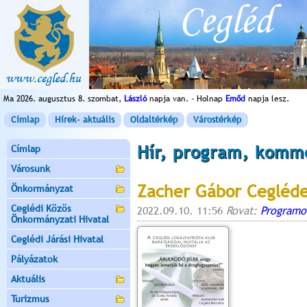
Ma 2026. augusztus 8. szombat,
László
napja van. - Holnap
Emőd
napja lesz.
Címlap
Hírek- aktuális
Oldaltérkép
Várostérkép
Hír, program, komm
Címlap
Városunk
Zacher Gábor Cegléd
Önkormányzat
Ceglédi Közös
2022.09.10. 11:56
Rovat:
Programo
Önkormányzati Hivatal
Ceglédi Járási Hivatal
Pályázatok
Aktuális
Turizmus