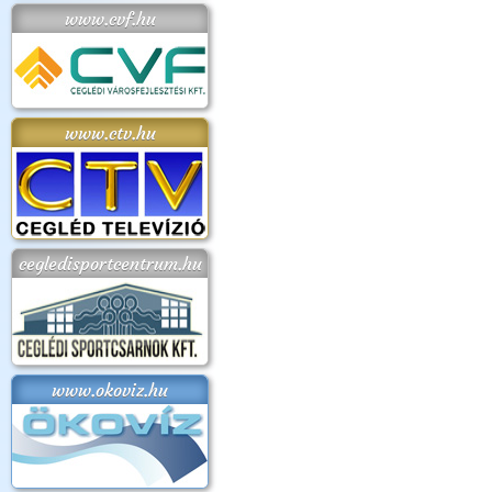
www.cvf.hu
www.ctv.hu
cegledisportcentrum.hu
www.okoviz.hu