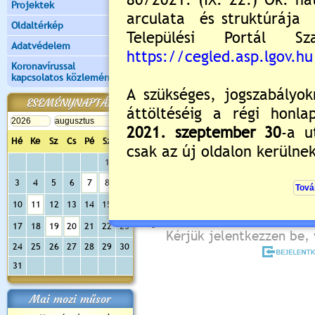
Projektek
Oldaltérkép
Adatvédelem
Koronavírussal
kapcsolatos közlemények
ESEMÉNYNAPTÁR
Értékelés:
2.33
/6
Hé
Ke
Sz
Cs
Pé
Sz
Va
Még nincsenek hozzászólások
1
2
3
4
5
6
7
8
9
10
11
12
13
14
15
16
Új hozzászólás:
17
18
19
20
21
22
23
Kérjük jelentkezzen be, 
24
25
26
27
28
29
30
31
Mai mozi műsor