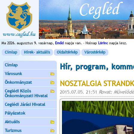
Ma 2026. augusztus 9. vasárnap,
Emőd
napja van. - Holnap
Lörinc
napja lesz.
Címlap
Hírek- aktuális
Oldaltérkép
Várostérkép
Hír, program, komm
Címlap
Városunk
NOSZTALGIA STRAND
Önkormányzat
Ceglédi Közös
2015.07.05. 21:51
Rovat: Művelődé
Önkormányzati Hivatal
Ceglédi Járási Hivatal
Pályázatok
Aktuális
Turizmus