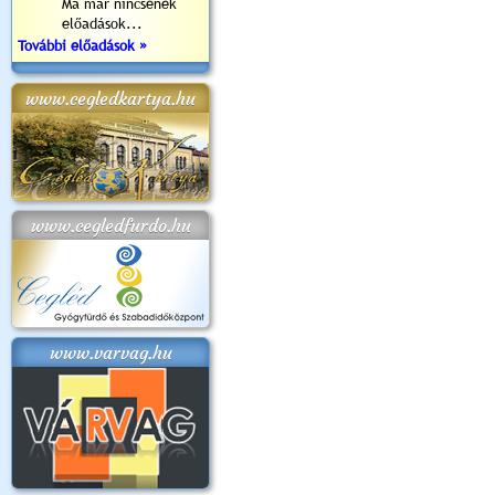
Ma már nincsenek
előadások...
További előadások »
www.cegledkartya.hu
www.cegledfurdo.hu
www.varvag.hu