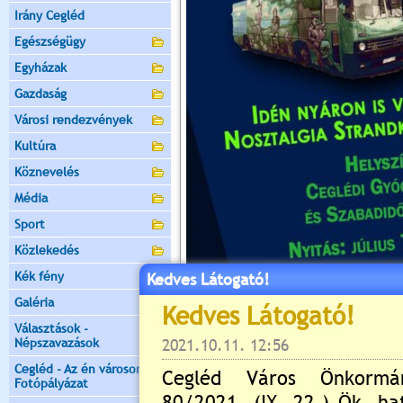
Irány Cegléd
Egészségügy
Egyházak
Gazdaság
Városi rendezvények
Kultúra
Köznevelés
Média
Sport
Közlekedés
Kék fény
Kedves Látogató!
Galéria
Választások -
Népszavazások
Cegléd - Az én városom -
Fotópályázat