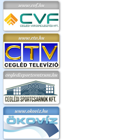
www.cvf.hu
www.ctv.hu
cegledisportcentrum.hu
www.okoviz.hu