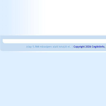
A lap
1.164
másodperc alatt készült el. |
Copyright 2026 Ceglédinfo,