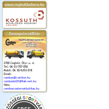
www.cegledikultura.hu
apok 2018.
Kossuth Toborzó
Szent István Ünnepe
V. Ceglédi Vágta
Laska feszt
Ünnepély
és Magyarok
(2017. 06. 18.)
2017.06.
2017.09.22-23.
Kenyere Program
(2017. 08. 20.)
Szennyvízszállítás
2700 Cegléd, Ölyv u. 4.
Tel: 06 53/707-050
Mobil: 06 30/6353-018
Email:
combos@t-online.hu
combosbt01@flah-net.hu
Web:
comboscsatornatisztitas.hu