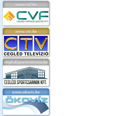
www.cvf.hu
www.ctv.hu
cegledisportcentrum.hu
www.okoviz.hu