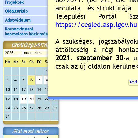
Projektek
Oldaltérkép
Adatvédelem
Koronavírussal
kapcsolatos közlemények
ESEMÉNYNAPTÁR
Hé
Ke
Sz
Cs
Pé
Sz
Va
1
2
3
4
5
6
7
8
9
10
11
12
13
14
15
16
17
18
19
20
21
22
23
24
25
26
27
28
29
30
31
Mai mozi műsor