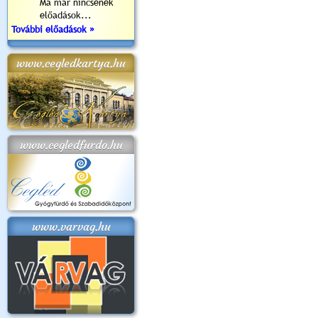
Ma már nincsenek
előadások...
További előadások »
www.cegledkartya.hu
www.cegledfurdo.hu
www.varvag.hu