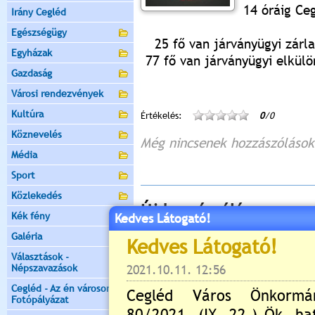
14 óráig Ce
Irány Cegléd
Egészségügy
25 fő van járványügyi zárla
Egyházak
77 fő van járványügyi elkülö
Gazdaság
Városi rendezvények
Kultúra
Értékelés:
0
/0
Köznevelés
Még nincsenek hozzászólások
Média
Sport
Közlekedés
Új hozzászólás:
Kék fény
Kedves Látogató!
Kérjük jelentkezzen be, 
Galéria
Választások -
Népszavazások
Cegléd - Az én városom -
Fotópályázat