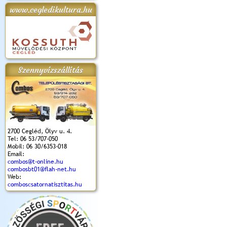
www.cegledikultura.hu
apok 2018.
Kossuth Toborzó
Szent István Ünnepe
V. Ceglédi Vágta
Laska feszt
Ünnepély
és Magyarok
(2017. 06. 18.)
2017.06.
2017.09.22-23.
Kenyere Program
(2017. 08. 20.)
Szennyvízszállítás
2700 Cegléd, Ölyv u. 4.
Tel: 06 53/707-050
Mobil: 06 30/6353-018
Email:
combos@t-online.hu
combosbt01@flah-net.hu
Web:
comboscsatornatisztitas.hu