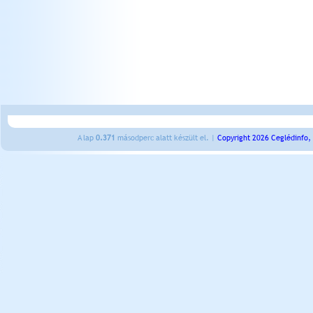
A lap
0.371
másodperc alatt készült el. |
Copyright 2026 Ceglédinfo,