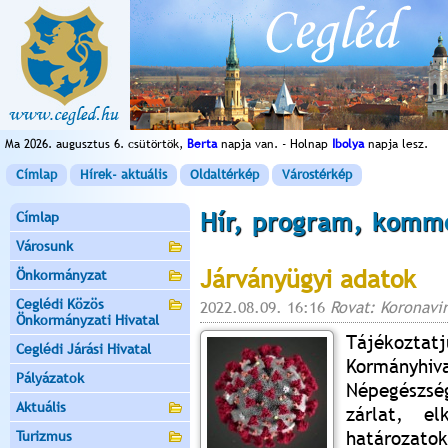
Ma 2026. augusztus 6. csütörtök,
Berta
napja van. - Holnap
Ibolya
napja lesz.
Címlap
Hírek- aktuális
Oldaltérkép
Várostérkép
Hír, program, komm
Címlap
Városunk
Járványügyi adatok
Önkormányzat
Ceglédi Közös
2022.08.09. 16:16
Rovat: Koronavi
Önkormányzati Hivatal
Tájékozta
Ceglédi Járási Hivatal
Kormányh
Pályázatok
Népegészség
Aktuális
zárlat, el
határozatok
Turizmus