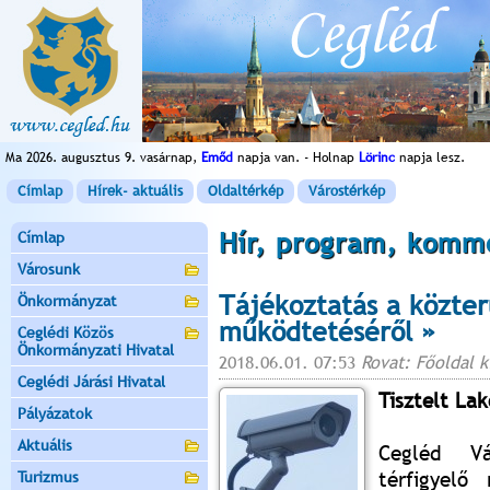
Ma 2026. augusztus 9. vasárnap,
Emőd
napja van. - Holnap
Lörinc
napja lesz.
Címlap
Hírek- aktuális
Oldaltérkép
Várostérkép
Hír, program, komm
Címlap
Városunk
Tájékoztatás a közter
Önkormányzat
működtetéséről »
Ceglédi Közös
Önkormányzati Hivatal
2018.06.01. 07:53
Rovat: Főoldal 
Ceglédi Járási Hivatal
Tisztelt Lak
Pályázatok
Aktuális
Cegléd Vá
térfigyelő
Turizmus