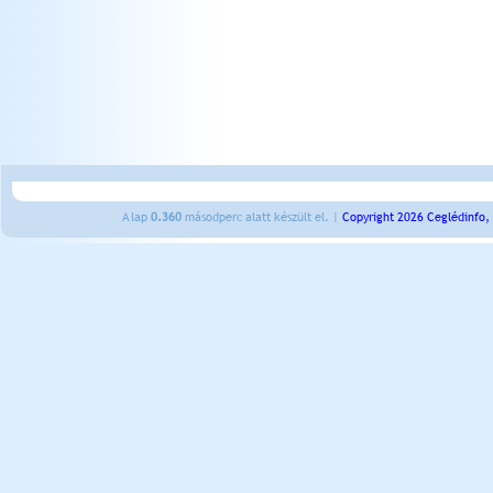
A lap
0.360
másodperc alatt készült el. |
Copyright 2026 Ceglédinfo,