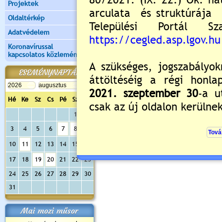
Projektek
Oldaltérkép
Adatvédelem
Új hozzászólás:
Koronavírussal
Kérjük jelentkezzen be, 
kapcsolatos közlemények
ESEMÉNYNAPTÁR
Hé
Ke
Sz
Cs
Pé
Sz
Va
1
2
3
4
5
6
7
8
9
10
11
12
13
14
15
16
17
18
19
20
21
22
23
24
25
26
27
28
29
30
31
Mai mozi műsor