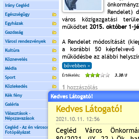
önkormány
Irány Cegléd
Rendelet) 
Egészségügy
város közigazgatási terüle
Egyházak
működtet
2015. október 1-jé
Gazdaság
A Rendelet módosítását (kie
Városi rendezvények
a korábbi 50 képfelvevő 
Kultúra
működésbe az alábbi helyszí
Köznevelés
bővebben »
Média
Értékelés:
3.38
/8
Sport
Közlekedés
1
hozzászólás
Kék fény
Kedves Látogató!
Galéria
Választások -
xoles
| 2022.11.21. 07:24 |
google.co
Népszavazások
Nagyon csodálatos. <a href
Cegléd - Az én városom -
Fotópályázat
rel="follow">google</a>