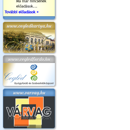
Ma már nincsenek
előadások...
További előadások »
www.cegledkartya.hu
www.cegledfurdo.hu
www.varvag.hu