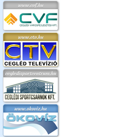
www.cvf.hu
www.ctv.hu
cegledisportcentrum.hu
www.okoviz.hu