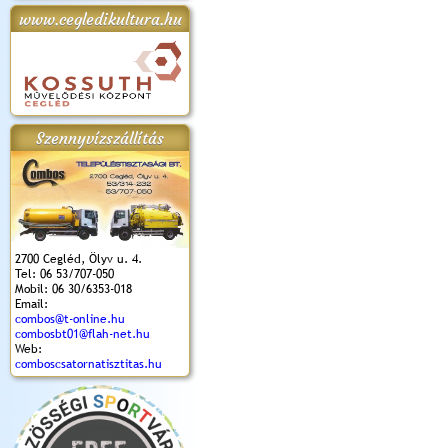
www.cegledikultura.hu
apok 2018.
Kossuth Toborzó
Szent István Ünnepe
V. Ceglédi Vágta
Laska feszt
Ünnepély
és Magyarok
(2017. 06. 18.)
2017.06.
2017.09.22-23.
Kenyere Program
(2017. 08. 20.)
Szennyvízszállítás
2700 Cegléd, Ölyv u. 4.
Tel: 06 53/707-050
Mobil: 06 30/6353-018
Email:
combos@t-online.hu
combosbt01@flah-net.hu
Web:
comboscsatornatisztitas.hu