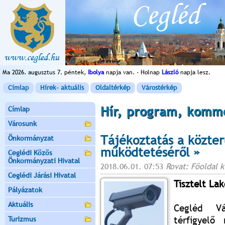
Ma 2026. augusztus 7. péntek,
Ibolya
napja van. - Holnap
László
napja lesz.
Címlap
Hírek- aktuális
Oldaltérkép
Várostérkép
Hír, program, komm
Címlap
Városunk
Tájékoztatás a közter
Önkormányzat
működtetéséről »
Ceglédi Közös
Önkormányzati Hivatal
2018.06.01. 07:53
Rovat: Főoldal 
Ceglédi Járási Hivatal
Tisztelt Lak
Pályázatok
Aktuális
Cegléd Vá
térfigyelő
Turizmus