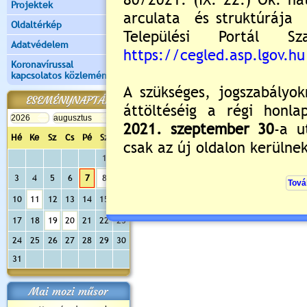
Projektek
Oldaltérkép
Adatvédelem
Új hozzászólás:
Koronavírussal
Kérjük jelentkezzen be, 
kapcsolatos közlemények
ESEMÉNYNAPTÁR
Hé
Ke
Sz
Cs
Pé
Sz
Va
1
2
3
4
5
6
7
8
9
10
11
12
13
14
15
16
17
18
19
20
21
22
23
24
25
26
27
28
29
30
31
Mai mozi műsor