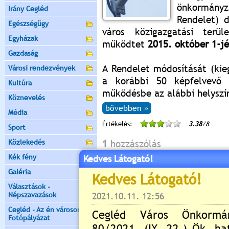
önkormány
Irány Cegléd
Rendelet) 
Egészségügy
város közigazgatási terüle
Egyházak
működtet
2015. október 1-jé
Gazdaság
A Rendelet módosítását (kie
Városi rendezvények
a korábbi 50 képfelvevő 
Kultúra
működésbe az alábbi helyszí
Köznevelés
bővebben »
Média
Értékelés:
3.38
/8
Sport
Közlekedés
1
hozzászólás
Kék fény
Kedves Látogató!
Galéria
Választások -
xoles
| 2022.11.21. 07:24 |
google.co
Népszavazások
Nagyon csodálatos. <a href
Cegléd - Az én városom -
Fotópályázat
rel="follow">google</a>