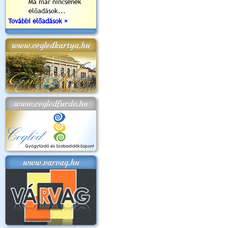
Ma már nincsenek
előadások...
További előadások »
www.cegledkartya.hu
www.cegledfurdo.hu
www.varvag.hu