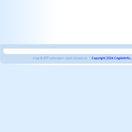
A lap
0.317
másodperc alatt készült el. |
Copyright 2026 Ceglédinfo,