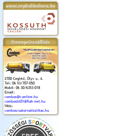
www.cegledikultura.hu
apok 2018.
Kossuth Toborzó
Szent István Ünnepe
V. Ceglédi Vágta
Laska feszt
Ünnepély
és Magyarok
(2017. 06. 18.)
2017.06.
2017.09.22-23.
Kenyere Program
(2017. 08. 20.)
Szennyvízszállítás
2700 Cegléd, Ölyv u. 4.
Tel: 06 53/707-050
Mobil: 06 30/6353-018
Email:
combos@t-online.hu
combosbt01@flah-net.hu
Web:
comboscsatornatisztitas.hu