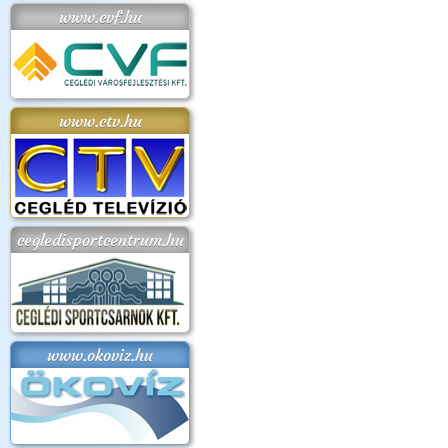
www.cvf.hu
www.ctv.hu
cegledisportcentrum.hu
www.okoviz.hu