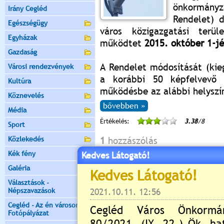
önkormány
Irány Cegléd
Rendelet) 
Egészségügy
város közigazgatási terüle
Egyházak
működtet
2015. október 1-jé
Gazdaság
A Rendelet módosítását (kie
Városi rendezvények
a korábbi 50 képfelvevő 
Kultúra
működésbe az alábbi helyszí
Köznevelés
bővebben »
Média
Értékelés:
3.38
/8
Sport
Közlekedés
1
hozzászólás
Kék fény
Kedves Látogató!
Galéria
Választások -
xoles
| 2022.11.21. 07:24 |
google.co
Népszavazások
Nagyon csodálatos. <a href
Cegléd - Az én városom -
Fotópályázat
rel="follow">google</a>