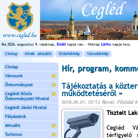
Ma 2026. augusztus 9. vasárnap,
Emőd
napja van. - Holnap
Lörinc
napja lesz.
Címlap
Hírek- aktuális
Oldaltérkép
Várostérkép
Hír, program, komm
Címlap
Városunk
Tájékoztatás a közter
Önkormányzat
működtetéséről »
Ceglédi Közös
Önkormányzati Hivatal
2018.06.01. 07:53
Rovat: Főoldal 
Ceglédi Járási Hivatal
Tisztelt Lak
Pályázatok
Aktuális
Cegléd Vá
térfigyelő
Turizmus