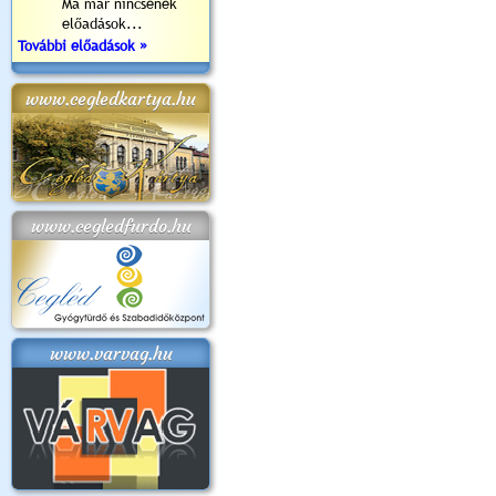
Ma már nincsenek
előadások...
További előadások »
www.cegledkartya.hu
www.cegledfurdo.hu
www.varvag.hu