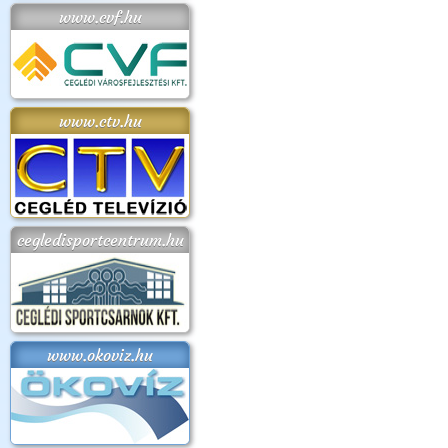
www.cvf.hu
www.ctv.hu
cegledisportcentrum.hu
www.okoviz.hu