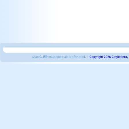
A lap
0.359
másodperc alatt készült el. |
Copyright 2026 Ceglédinfo,