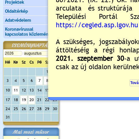
Projektek
Oldaltérkép
Adatvédelem
Új hozzászólás:
Koronavírussal
Kérjük jelentkezzen be, 
kapcsolatos közlemények
ESEMÉNYNAPTÁR
Hé
Ke
Sz
Cs
Pé
Sz
Va
1
2
3
4
5
6
7
8
9
10
11
12
13
14
15
16
17
18
19
20
21
22
23
24
25
26
27
28
29
30
31
Mai mozi műsor