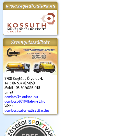
www.cegledikultura.hu
apok 2018.
Kossuth Toborzó
Szent István Ünnepe
V. Ceglédi Vágta
Laska feszt
Ünnepély
és Magyarok
(2017. 06. 18.)
2017.06.
2017.09.22-23.
Kenyere Program
(2017. 08. 20.)
Szennyvízszállítás
2700 Cegléd, Ölyv u. 4.
Tel: 06 53/707-050
Mobil: 06 30/6353-018
Email:
combos@t-online.hu
combosbt01@flah-net.hu
Web:
comboscsatornatisztitas.hu