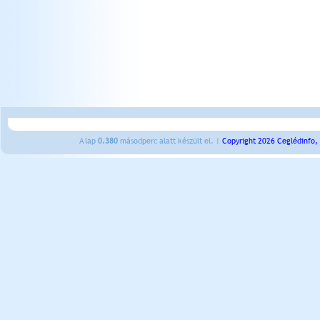
A lap
0.380
másodperc alatt készült el. |
Copyright 2026 Ceglédinfo,