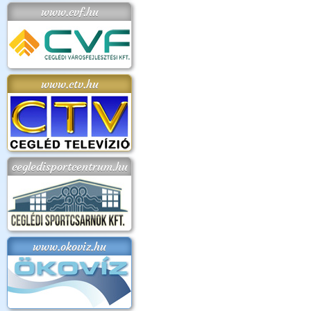
www.cvf.hu
www.ctv.hu
cegledisportcentrum.hu
www.okoviz.hu