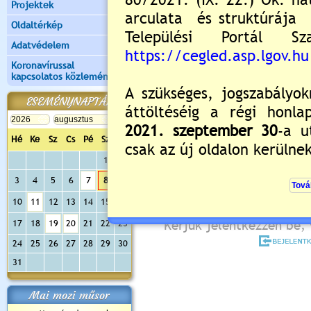
Projektek
XV. körzet: Dr. Túri József
Oldaltérkép
Az oltások beadása a körz
Adatvédelem
meghatározot
Koronavírussal
kapcsolatos közlemények
Kérjük, előzetesen vegyé
ESEMÉNYNAPTÁR
Értékelés:
0
/0
Még nincsenek hozzászólások
Hé
Ke
Sz
Cs
Pé
Sz
Va
1
2
3
4
5
6
7
8
9
10
11
12
13
14
15
16
Új hozzászólás:
Kérjük jelentkezzen be, 
17
18
19
20
21
22
23
24
25
26
27
28
29
30
31
Mai mozi műsor