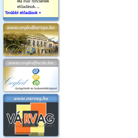
Ma már nincsenek
előadások...
További előadások »
www.cegledkartya.hu
www.cegledfurdo.hu
www.varvag.hu