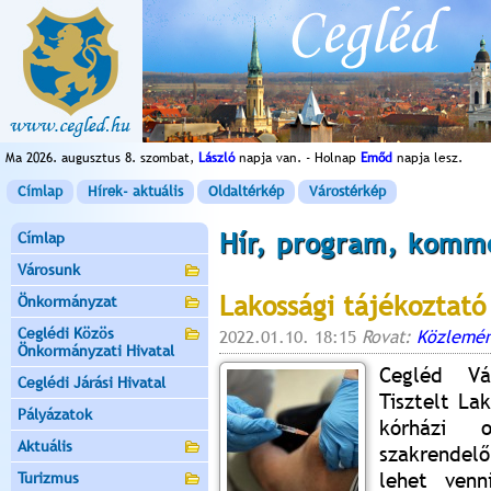
Ma 2026. augusztus 8. szombat,
László
napja van. - Holnap
Emőd
napja lesz.
Címlap
Hírek- aktuális
Oldaltérkép
Várostérkép
Hír, program, komm
Címlap
Városunk
Lakossági tájékoztató
Önkormányzat
Ceglédi Közös
2022.01.10. 18:15
Rovat:
Közlemén
Önkormányzati Hivatal
Cegléd Vá
Ceglédi Járási Hivatal
Tisztelt La
Pályázatok
kórházi 
Aktuális
szakrendelő
lehet venn
Turizmus