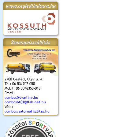
www.cegledikultura.hu
apok 2018.
Kossuth Toborzó
Szent István Ünnepe
V. Ceglédi Vágta
Laska feszt
Ünnepély
és Magyarok
(2017. 06. 18.)
2017.06.
2017.09.22-23.
Kenyere Program
(2017. 08. 20.)
Szennyvízszállítás
2700 Cegléd, Ölyv u. 4.
Tel: 06 53/707-050
Mobil: 06 30/6353-018
Email:
combos@t-online.hu
combosbt01@flah-net.hu
Web:
comboscsatornatisztitas.hu