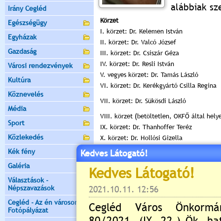
alábbiak sze
Irány Cegléd
Körzet
Egészségügy
I. körzet: Dr. Kelemen István
Egyházak
II. körzet: Dr. Valcó József
Gazdaság
III. körzet: Dr. Csiszár Géza
IV. körzet: Dr. Resli István
Városi rendezvények
V. vegyes körzet: Dr. Tamás László
Kultúra
VI. körzet: Dr. Kerékgyártó Csilla Regina
Köznevelés
VII. körzet: Dr. Sükösdi László
Média
VIII. körzet (betöltetlen, OKFŐ által helye
Sport
IX. körzet: Dr. Thanhoffer Teréz
Közlekedés
X. körzet: Dr. Hollósi Gizella
XI. körzet: Dr. Gál Irma
Kék fény
Kedves Látogató!
XII. körzet: Ifj. Dr. Tóth Tibor
Galéria
XIII. körzet: Dr. Nyujtó Melinda
Választások -
Népszavazások
Cegléd - Az én városom -
XIV. körzet Dr. Habony Norbert
Fotópályázat