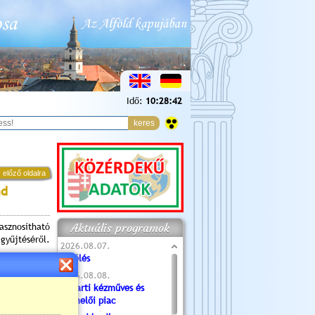
Idő:
10:28:43
 előző oldalra
nd
Aktuális programok
sznosítható
yűjtéséről.
2026.08.07.
Túlélés
2026.08.08.
Tóparti kézműves és
termelői piac