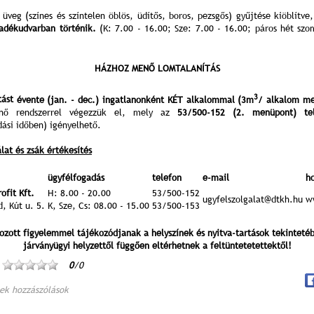
üveg (színes és színtelen öblös, üdítős, boros, pezsgős) gyűjtése kiöblítve,
ladékudvarban történik.
(K: 7.00 - 16.00; Sze: 7.00 - 16.00; páros hét szo
HÁZHOZ MENŐ LOMTALANÍTÁS
3
tást
évente (jan. - dec.) ingatlanonként KÉT alkalommal (3m
/ alkalom me
nő rendszerrel végezzük el, mely az
53/500-152
(2. menüpont) tel
dási időben) igényelhető.
lat és zsák értékesítés
ügyfélfogadás
telefon
e-mail
h
fit Kft.
H: 8.00 - 20.00
53/500-152
ugyfelszolgalat@dtkh.hu
w
, Kút u. 5.
K, Sze, Cs: 08.00 - 15.00
53/500-153
ozott figyelemmel tájékozódjanak a helyszínek és nyitva-tartások tekinteté
járványügyi helyzettől függően eltérhetnek a feltüntetetettektől!
0
/0
ek hozzászólások