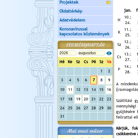
Projektek
jan.
f
Oldaltérkép
10.;
Adatvédelem
H
24.
Koronavírussal
11.;
K
kapcsolatos közlemények
25.
12.;
ESEMÉNYNAPTÁR
Sz
26.
13.;
Cs
27.
Hé
Ke
Sz
Cs
Pé
Sz
Va
14.;
P
1
2
28.
3
4
5
6
7
8
9
A mindenko
10
11
12
13
14
15
16
(csomagolás
17
18
19
20
21
22
23
Szállítási 
mennyiségi 
24
25
26
27
28
29
30
gyűjtésére 
31
felirattal e
Kérjük, fo
Mai mozi műsor
csökkentve 