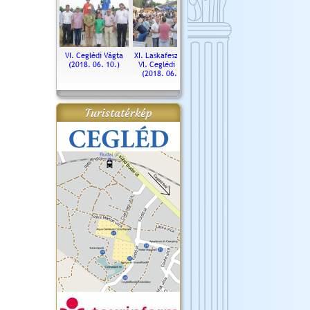
. Ceglédi Vágta
VI. Ceglédi Vágta
XI. Laskafesztivál és
Városnapok 2018.
Kossut
(2016.06.19.)
(2018. 06. 10.)
VI. Ceglédi Vágta
Ün
(2018. 06. 10.)
2017.
Turistatérkép