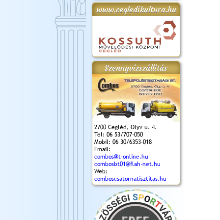
www.cegledikultura.hu
gta
XI. Laskafesztivál és
Városnapok 2018.
Kossuth Toborzó
Szent István Ünnepe
.)
VI. Ceglédi Vágta
Ünnepély
és Magyarok
(2018. 06. 10.)
2017.09.22-23.
Kenyere Program
(2017. 08. 20.)
Szennyvízszállítás
2700 Cegléd, Ölyv u. 4.
Tel: 06 53/707-050
Mobil: 06 30/6353-018
Email:
combos@t-online.hu
combosbt01@flah-net.hu
Web:
comboscsatornatisztitas.hu