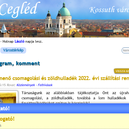
 - Holnap
László
napja lesz.
Várostérkép
ogram, komment
vissza az
enő csomagolási és zöldhulladék 2022. évi szállítási re
15:15
Rovat:
Közlemények - Felhívások
Társaságunk az alábbiakban tájékoztatja Önt az újraha
csomagolási, a zöldhulladék, továbbá a lom hulladékok g
Együttműködésüket ezúton is köszönjük!
ató!