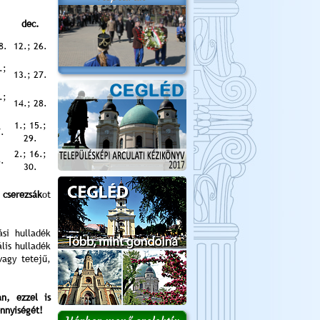
dec.
8.
12.; 26.
.;
13.; 27.
.;
14.; 28.
1.; 15.;
7.
29.
2.; 16.;
8.
30.
cserezsák
ot
ási hulladék
lis hulladék
vagy tetejű,
n, ezzel is
nnyiségét!