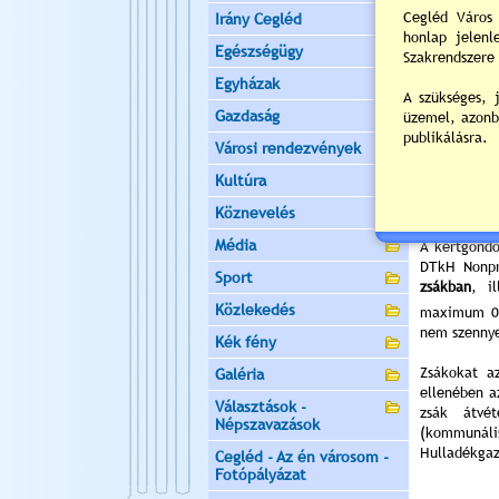
Irány Cegléd
Egészségügy
fenyő-
gyűjtés
Egyházak
H
3.; 17.
Gazdaság
K
4.; 18.
Városi rendezvények
Sz
5.; 19.
Cs
6.; 20.
Kultúra
P
7.; 21.
Köznevelés
Média
A kertgondo
DTkH Nonpr
Sport
zsákban
, i
Közlekedés
maximum 0
nem szenny
Kék fény
Zsákokat az
Galéria
ellenében a
Választások -
zsák átvét
Népszavazások
(kommunáli
Hulladékgaz
Cegléd - Az én városom -
Fotópályázat