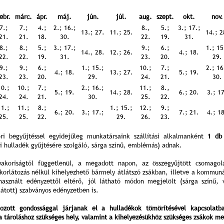
ebr.
márc.
ápr.
máj.
jún.
júl.
aug.
szept.
okt.
nov.
7.;
7.;
4.;
2.; 16.;
8.,
5.;
3.; 17.;
13.; 27.
11.; 25.
14.; 2
21.
21.
18.
30.
22.
19.
31.
8.;
8.;
5.;
3.; 17.;
9.;
6.;
1.; 15
14., 28.
12.; 26.
4.; 18.
22.
22.
19.
31.
23.
20.
29.
9.;
9.;
6.;
1.; 15.;
10.;
7.;
2.; 16
4.; 18.
13.; 27.
5.; 19.
23.
23.
20.
29.
24.
21.
30.
10.;
10.;
7.;
2.; 16.;
11.;
8.,
5.; 19.
14.; 28.
6.; 20.
3.; 1
24.
24.
21.
30.
25.
22.
11.;
11.;
8.;
1.; 15.;
12.;
9.;
6.; 20.
3.; 17.;
7.; 21.
4.; 1
25.
25.
22.
29.
26.
23.
ri begyűjtéssel egyidejűleg munkatársaink szállítási alkalmanként
1 db 
i hulladék gyűjtésére szolgáló, sárga színű, emblémás) adnak.
gyakoriságtól függetlenül, a megadott napon, az összegyűjtött csomagol
korlátozás nélkül kihelyezhető bármely átlátszó zsákban, illetve a kommuná
használt edényzettől eltérő, jól látható módon megjelölt (sárga színű, 
llátott) szabványos edényzetben is.
kozott gondossággal járjanak el a hulladékok tömörítésével kapcsolatba
a tároláshoz szükséges hely, valamint a kihelyezésükhöz szükséges zsákok me