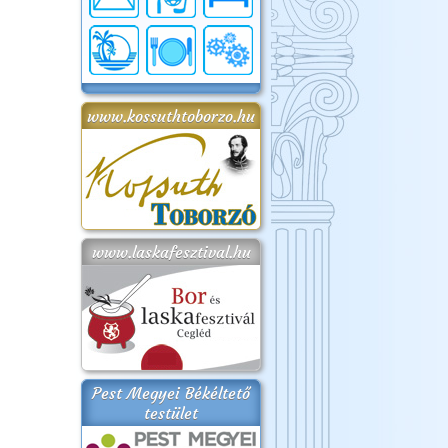
www.kossuthtoborzo.hu
www.laskafesztival.hu
Pest Megyei Békéltető
testület