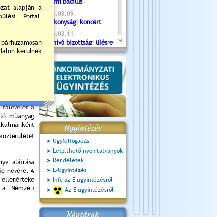
Valami bacilus
2026.08.09.
Jótékonysági koncert
2026.08.11.
Meghívó bizottsági ülésre
- 2026.08.11. 07:55
2026.08.16.
Újvárosi Közlekedési és
Sportnap
2026.08.19.
Ceglédi fotóklub kiállítás
 falevelet a
2026.08.20.
mló műanyag
Szent István Ünnepe
lkalmanként
Ügyintézés
közterületet
Ügyfélfogadás
Letölthető nyomtatványok
Rendeletek
nyv aláírása
E-Ügyintézés
je nevére. A
ellenértéke
Info az E-ügyintézésről
g a Nemzeti
Az E-ügyintézésről
Képtárak