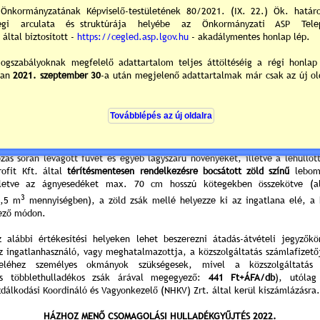
HÁZHOZ MENŐ ZÖLDHULLADÉK GYŰJTÉS 2022.
jan.
febr.
márc.
ápr.
máj.
jún.
júl.
aug.
szept.
okt.
nov.
dec.
17.
14.
14.
11.
9.
6.
4.
1.; 29.
26.
24.
21.
19.
18.
15.
15.
12.
10.
7.
5.
2.; 30.
27.
25.
22.
20.
19.
16.
16.
13.
11.
8.
6.
3.; 31.
28.
26.
23.
21.
20.
17.
17.
14.
12.
9.
7.
4.
1.; 29.
27.
24.
22.
21.
18.
18.
15.
13.
10.
8.
5.
2.; 30.
28.
25.
23.
zás során levágott füvet és egyéb lágyszárú növényeket, illetve a lehullott
ofit Kft
.
által
térítésmentesen rendelkezésre bocsátott
zöld színű
lebo
lletve az ágnyesedéket max. 70 cm hosszú kötegekben összekötve (a
3
,5 m
mennyiségben), a zöld zsák mellé helyezze ki az ingatlana elé, a 
ező módon.
 alábbi értékesítési helyeken lehet beszerezni átadás-átvételi jegyzőkö
z ingatlanhasználó, vagy meghatalmazottja, a közszolgáltatás számlafizető
eléhez személyes okmányok szükségesek, mivel a közszolgáltatás 
s többlethulladékos zsák árával megegyező:
441 Ft+ÁFA/db
), utóla
dálkodási Koordináló és Vagyonkezelő (NHKV) Zrt. által kerül kiszámlázásra.
HÁZHOZ MENŐ CSOMAGOLÁSI HULLADÉKGYŰJTÉS 2022.