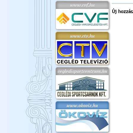
www.cvf.hu
Új hozzás
www.ctv.hu
cegledisportcentrum.hu
www.okoviz.hu