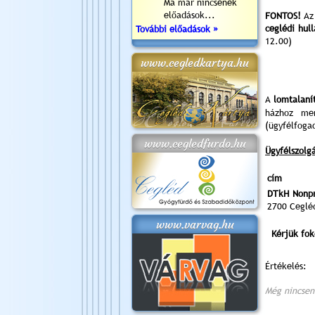
Ma már nincsenek
előadások...
FONTOS!
Az 
ceglédi hul
További előadások »
12.00)
www.cegledkartya.hu
A
lomtalaní
házhoz me
(ügyfélfoga
www.cegledfurdo.hu
Ügyfélszolgá
cím
DTkH Nonpro
2700 Cegléd
www.varvag.hu
Kérjük fok
Értékelés:
Még nincsen