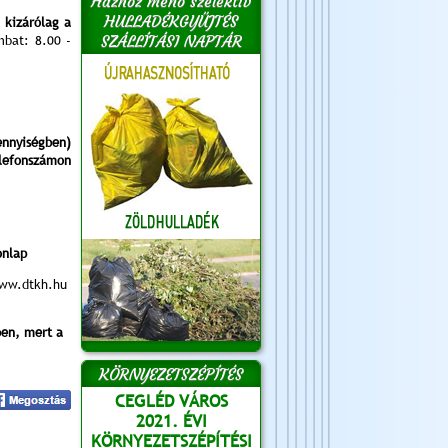
Házhoz menő szelektív
HULLADÉKGYŰJTÉS
kizárólag a
SZÁLLÍTÁSI NAPTÁR
mbat: 8.00 -
nnyiségben)
efonszámon
onlap
ww.dtkh.hu
ben, mert a
KÖRNYEZETSZÉPÍTÉS
CEGLÉD VÁROS
2021. ÉVI
KÖRNYEZETSZÉPÍTÉSI