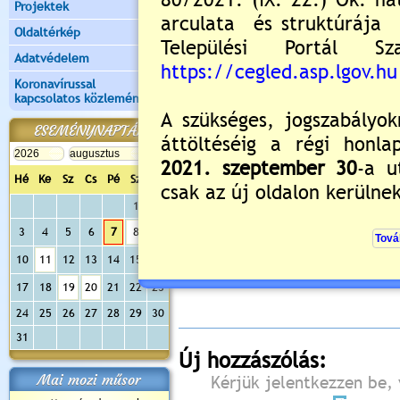
Projektek
Oldaltérkép
Adatvédelem
Koronavírussal
kapcsolatos közlemények
ESEMÉNYNAPTÁR
Hé
Ke
Sz
Cs
Pé
Sz
Va
1
2
3
4
5
6
7
8
9
Értékelés:
5
/1
10
11
12
13
14
15
16
Még nincsenek hozzászólások
17
18
19
20
21
22
23
24
25
26
27
28
29
30
31
Új hozzászólás:
Mai mozi műsor
Kérjük jelentkezzen be, 