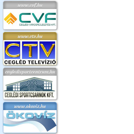
www.cvf.hu
www.ctv.hu
cegledisportcentrum.hu
www.okoviz.hu