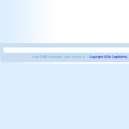
A lap
0.422
másodperc alatt készült el. |
Copyright 2026 Ceglédinfo,