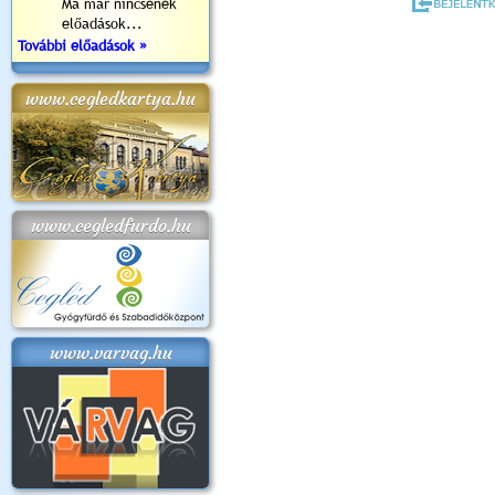
Ma már nincsenek
előadások...
További előadások »
www.cegledkartya.hu
www.cegledfurdo.hu
www.varvag.hu