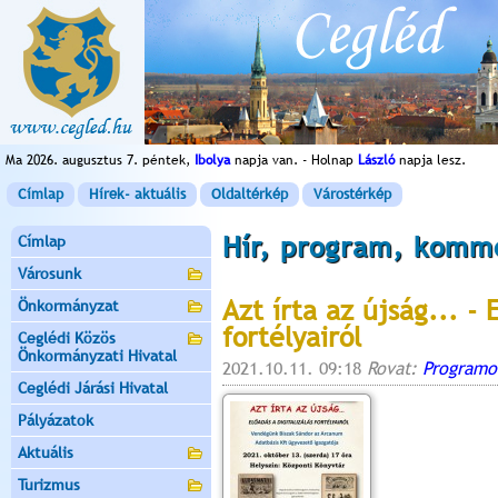
Ma 2026. augusztus 7. péntek,
Ibolya
napja van. - Holnap
László
napja lesz.
Címlap
Hírek- aktuális
Oldaltérkép
Várostérkép
Hír, program, komm
Címlap
Városunk
Azt írta az újság... - 
Önkormányzat
fortélyairól
Ceglédi Közös
Önkormányzati Hivatal
2021.10.11. 09:18
Rovat:
Programo
Ceglédi Járási Hivatal
Pályázatok
Aktuális
Turizmus