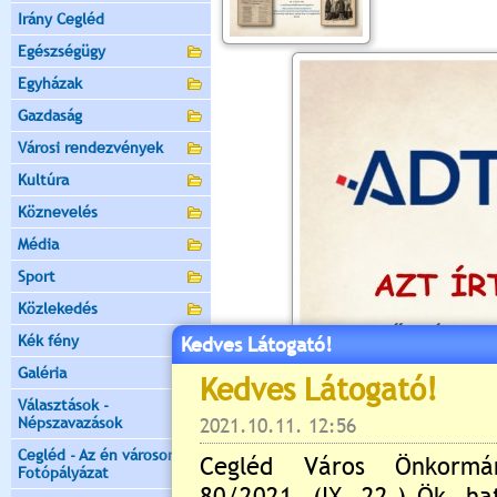
Irány Cegléd
Egészségügy
Egyházak
Gazdaság
Városi rendezvények
Kultúra
Köznevelés
Média
Sport
Közlekedés
Kék fény
Kedves Látogató!
Galéria
Választások -
Népszavazások
Cegléd - Az én városom -
Fotópályázat