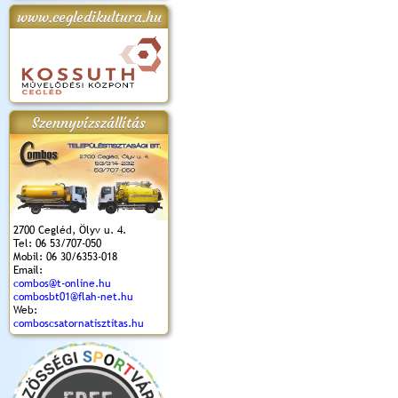
www.cegledikultura.hu
apok 2018.
Kossuth Toborzó
Szent István Ünnepe
V. Ceglédi Vágta
Laska feszt
Ünnepély
és Magyarok
(2017. 06. 18.)
2017.06.
2017.09.22-23.
Kenyere Program
(2017. 08. 20.)
Szennyvízszállítás
2700 Cegléd, Ölyv u. 4.
Tel: 06 53/707-050
Mobil: 06 30/6353-018
Email:
combos@t-online.hu
combosbt01@flah-net.hu
Web:
comboscsatornatisztitas.hu