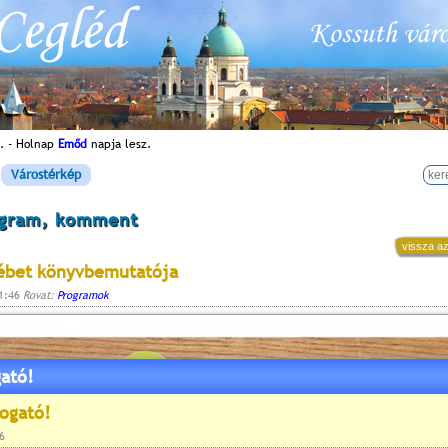
. - Holnap
Emőd
napja lesz.
Várostérkép
ogram, komment
vissza az
sébet könyvbemutatója
11:46
Rovat:
Programok
ató!