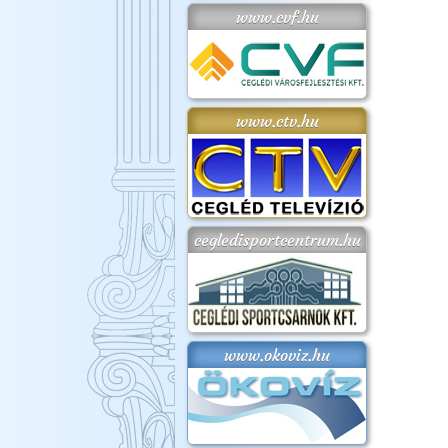
www.cvf.hu
www.ctv.hu
cegledisportcentrum.hu
www.okoviz.hu