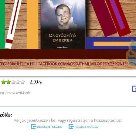
2.33
/6
ek hozzászólások
zólás:
Kérjük jelentkezzen be, vagy regisztráljon a hozzászóláshoz!