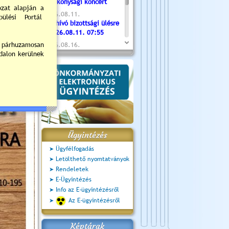
Jótékonysági koncert
2026.08.11.
Meghívó bizottsági ülésre
- 2026.08.11. 07:55
2026.08.16.
Újvárosi Közlekedési és
Sportnap
2026.08.19.
Ceglédi fotóklub kiállítás
2026.08.20.
Szent István Ünnepe
Ügyintézés
Ügyfélfogadás
Letölthető nyomtatványok
Rendeletek
E-Ügyintézés
Info az E-ügyintézésről
Az E-ügyintézésről
Képtárak