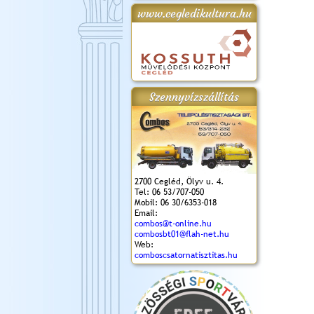
www.cegledikultura.hu
gta
XI. Laskafesztivál és
Városnapok 2018.
Kossuth Toborzó
Szent István Ünnepe
.)
VI. Ceglédi Vágta
Ünnepély
és Magyarok
(2018. 06. 10.)
2017.09.22-23.
Kenyere Program
(2017. 08. 20.)
Szennyvízszállítás
2700 Cegléd, Ölyv u. 4.
Tel: 06 53/707-050
Mobil: 06 30/6353-018
Email:
combos@t-online.hu
combosbt01@flah-net.hu
Web:
comboscsatornatisztitas.hu