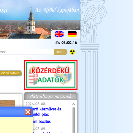
Idő:
03:00:17
 előző oldalra
Aktuális programok
2026.08.08.
Tóparti kézműves és
termelői piac
Valami bacilus
2026.08.09.