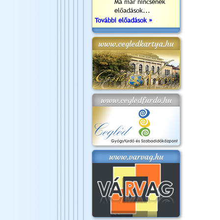
Ma már nincsenek
előadások...
További előadások »
www.cegledkartya.hu
www.cegledfurdo.hu
www.varvag.hu