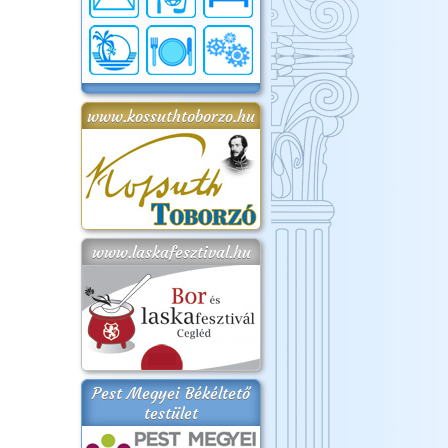
www.kossuthtoborzo.hu
www.laskafesztival.hu
Pest Megyei Békéltető
testület