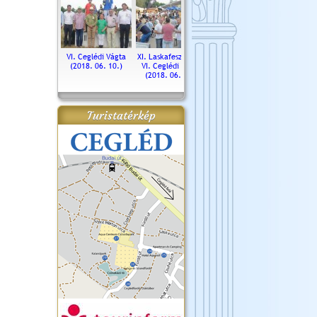
. Ceglédi Vágta
VI. Ceglédi Vágta
XI. Laskafesztivál és
Városnapok 2018.
Kossut
(2016.06.19.)
(2018. 06. 10.)
VI. Ceglédi Vágta
Ün
(2018. 06. 10.)
2017.
Turistatérkép