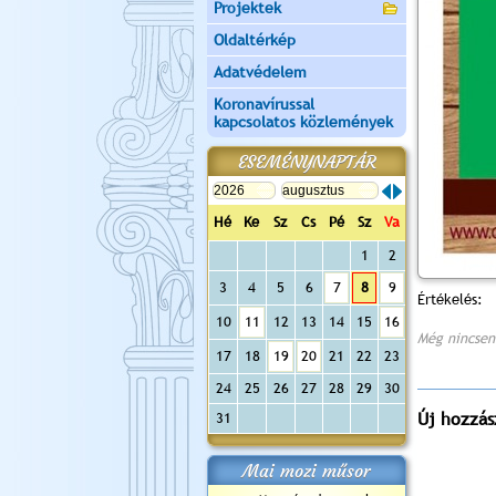
Projektek
Oldaltérkép
Adatvédelem
Koronavírussal
kapcsolatos közlemények
ESEMÉNYNAPTÁR
Hé
Ke
Sz
Cs
Pé
Sz
Va
1
2
3
4
5
6
7
8
9
Értékelés:
10
11
12
13
14
15
16
Még nincsen
17
18
19
20
21
22
23
24
25
26
27
28
29
30
Új hozzás
31
Mai mozi műsor