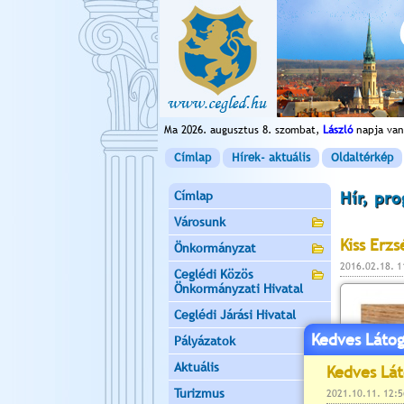
Ma 2026. augusztus 8. szombat,
László
napja van
Címlap
Hírek- aktuális
Oldaltérkép
Címlap
Hír, pr
Városunk
Kiss Erz
Önkormányzat
2016.02.18. 
Ceglédi Közös
Önkormányzati Hivatal
Ceglédi Járási Hivatal
Kedves Látog
Pályázatok
Aktuális
Turizmus