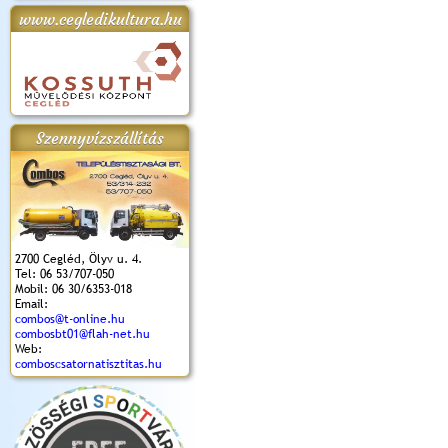
www.cegledikultura.hu
apok 2018.
Kossuth Toborzó
Szent István Ünnepe
V. Ceglédi Vágta
Laska feszt
Ünnepély
és Magyarok
(2017. 06. 18.)
2017.06.
2017.09.22-23.
Kenyere Program
(2017. 08. 20.)
Szennyvízszállítás
2700 Cegléd, Ölyv u. 4.
Tel: 06 53/707-050
Mobil: 06 30/6353-018
Email:
combos@t-online.hu
combosbt01@flah-net.hu
Web:
comboscsatornatisztitas.hu