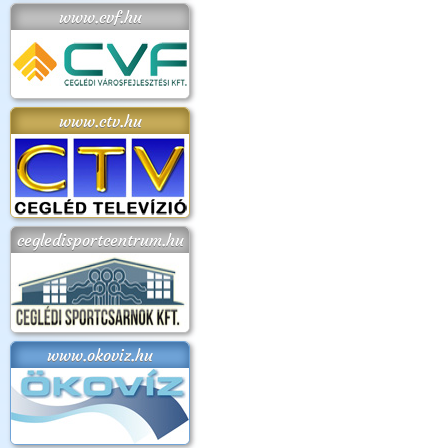
www.cvf.hu
www.ctv.hu
cegledisportcentrum.hu
www.okoviz.hu