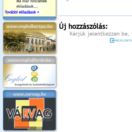
Ma már nincsenek
előadások...
További előadások »
Új hozzászólás:
www.cegledkartya.hu
Kérjük jelentkezzen be, 
www.cegledfurdo.hu
www.varvag.hu