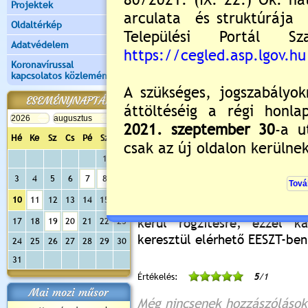
Projektek
A vizsgálatra vigyék m
személyüket igazoló dokume
Oldaltérkép
Adatvédelem
Első lépésként az orrból
Koronavírussal
gyorstesztet végeznek.
Amen
kapcsolatos közlemények
úgy a páciens és a vel
ESEMÉNYNAPTÁR
megfigyelés alá, karanténb
járványügyi hatóság és a h
Hé
Ke
Sz
Cs
Pé
Sz
Va
keresztül értesítést kap.
1
2
Amennyiben a vizsgálat
3
4
5
6
7
8
9
munkatársai elvégzik a PCR
10
11
12
13
14
15
16
vizsgálnak tovább. A PCR 
kerül rögzítésre, ezzel 
17
18
19
20
21
22
23
keresztül elérhető EESZT-ben
24
25
26
27
28
29
30
31
Értékelés:
5
/1
Mai mozi műsor
Még nincsenek hozzászólások