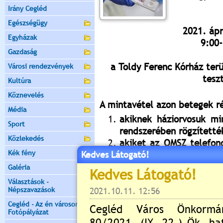
Irány Cegléd
Egészségügy
2021. ápr
Egyházak
9:00-
Gazdaság
a Toldy Ferenc Kórház
ter
Városi rendezvények
tesz
Kultúra
Köznevelés
A mintavétel azon betegek ré
Média
akiknek háziorvosuk mi
Sport
rendszerében rögzítetté
Közlekedés
akiket az OMSZ telefon
Kék fény
Kedves Látogató!
be a mintavételi pontra
akik enyhe tüneteket 
Galéria
jutott el a lakcímre a m
Választások -
Népszavazások
A vizsgálatra autóval érk
viseljenek
és kövessék
a hel
Cegléd - Az én városom -
Fotópályázat