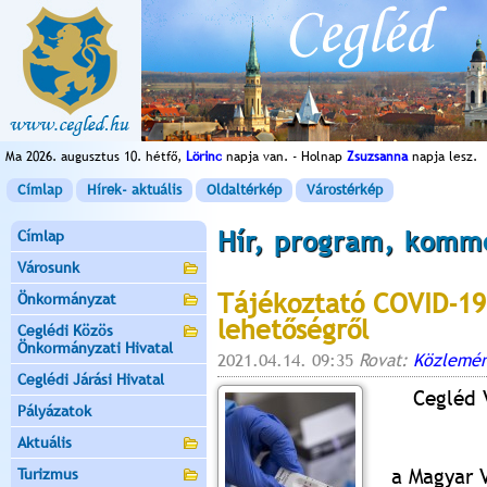
Ma 2026. augusztus 10. hétfő,
Lörinc
napja van. - Holnap
Zsuzsanna
napja lesz.
Címlap
Hírek- aktuális
Oldaltérkép
Várostérkép
Hír, program, komm
Címlap
Városunk
Tájékoztató COVID-19
Önkormányzat
lehetőségről
Ceglédi Közös
Önkormányzati Hivatal
2021.04.14. 09:35
Rovat:
Közlemén
Ceglédi Járási Hivatal
Cegléd 
Pályázatok
Aktuális
a Magyar 
Turizmus