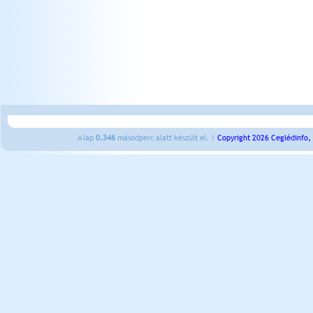
A lap
0.346
másodperc alatt készült el. |
Copyright 2026 Ceglédinfo,