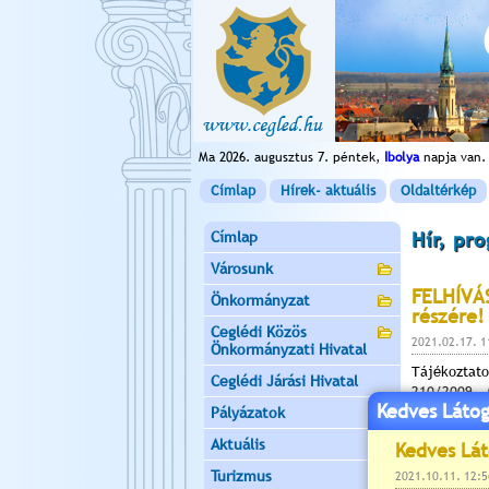
Ma 2026. augusztus 7. péntek,
Ibolya
napja van.
Címlap
Hírek- aktuális
Oldaltérkép
Címlap
Hír, pr
Városunk
FELHÍVÁS
Önkormányzat
részére!
Ceglédi Közös
2021.02.17. 
Önkormányzati Hivatal
Tájékoztato
Ceglédi Járási Hivatal
210/2009. 
Kedves Látog
napjától
az
Pályázatok
szolgáló épü
Aktuális
Amennyiben
megnevezéss
Turizmus