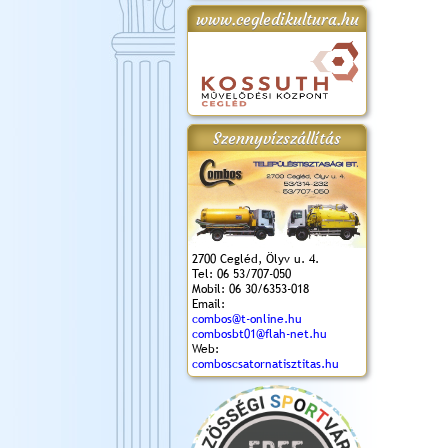
www.cegledikultura.hu
gta
XI. Laskafesztivál és
Városnapok 2018.
Kossuth Toborzó
Szent István Ünnepe
.)
VI. Ceglédi Vágta
Ünnepély
és Magyarok
(2018. 06. 10.)
2017.09.22-23.
Kenyere Program
(2017. 08. 20.)
Szennyvízszállítás
2700 Cegléd, Ölyv u. 4.
Tel: 06 53/707-050
Mobil: 06 30/6353-018
Email:
combos@t-online.hu
combosbt01@flah-net.hu
Web:
comboscsatornatisztitas.hu