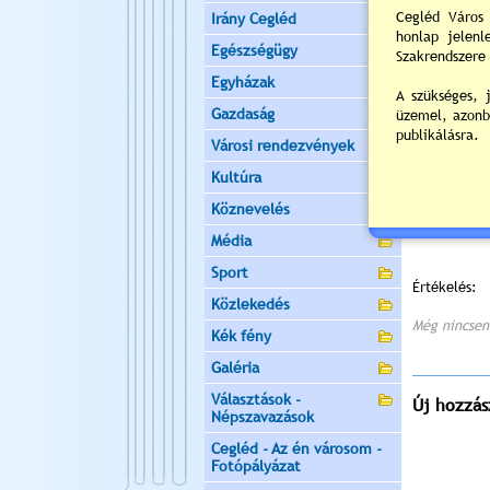
hatóság fel
Irány Cegléd
az ingatlan
kerül sor, i
Egészségügy
meg határid
Egyházak
Kérem, hogy
Gazdaság
eljárásrend
munkatársa
Városi rendezvények
foepitesz@c
Kultúra
Kérem, fenti
Köznevelés
Média
Sport
Értékelés:
Közlekedés
Még nincsen
Kék fény
Galéria
Választások -
Új hozzás
Népszavazások
Cegléd - Az én városom -
Fotópályázat