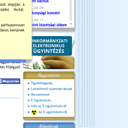
nőrzés során
Valami bacilus
bezáratására
2026.08.09.
 nem történik
Jótékonysági koncert
2026.08.11.
Meghívó bizottsági ülésre
 kapcsolatos
- 2026.08.11. 07:55
onsági Iroda
illetőleg a
2026.08.16.
Újvárosi Közlekedési és
Sportnap
2026.08.19.
Ceglédi fotóklub kiállítás
ósgyőri Gitta
2026.08.20.
tes főjegyző
Szent István Ünnepe
Ügyintézés
Ügyfélfogadás
Letölthető nyomtatványok
Rendeletek
E-Ügyintézés
Info az E-ügyintézésről
Az E-ügyintézésről
Képtárak