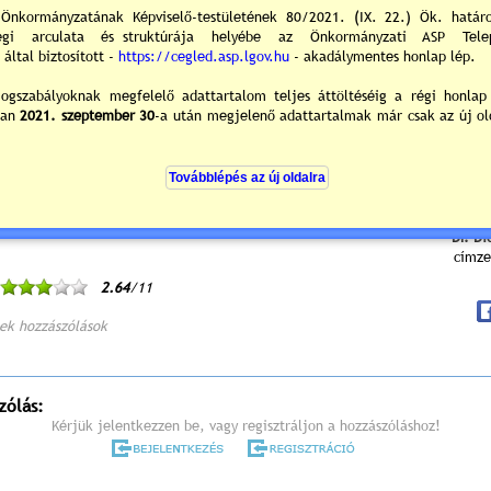
é történő bejelentést.
Tekintettel arra, hogy a bejelentést követően az elle
 nem fog megfelelni a jogszabályi feltételeknek, ezért az üzlet ideiglenes 
lletve amennyiben a rendeltetésmódosítás ingatlan-nyilvántartási átvezetése
őn belül, akkor végleges bezárásra kerül.
 az építmények, önálló rendeltetési egységek rendeltetésmódosításával
ről érdeklődjön a Ceglédi Közös Önkormányzati Hivatal Beruházási és Közbizt
inál a +3653511400/371 mellékű, vagy a +3653511431 telefonszámokon, 
egledph.hu
e-mail címen.
ekre tekintettel járjanak el bejelentéseik során!
Dr. Di
címze
2.64
/11
ek hozzászólások
zólás:
Kérjük jelentkezzen be, vagy regisztráljon a hozzászóláshoz!