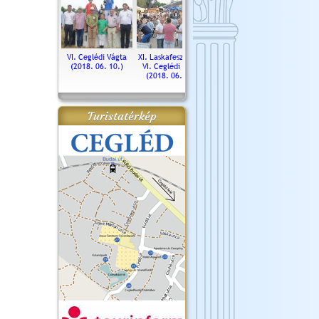
. Ceglédi Vágta
VI. Ceglédi Vágta
XI. Laskafesztivál és
Városnapok 2018.
Kossut
(2016.06.19.)
(2018. 06. 10.)
VI. Ceglédi Vágta
Ün
(2018. 06. 10.)
2017.
Turistatérkép