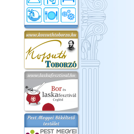
www.kossuthtoborzo.hu
www.laskafesztival.hu
Pest Megyei Békéltető
testület