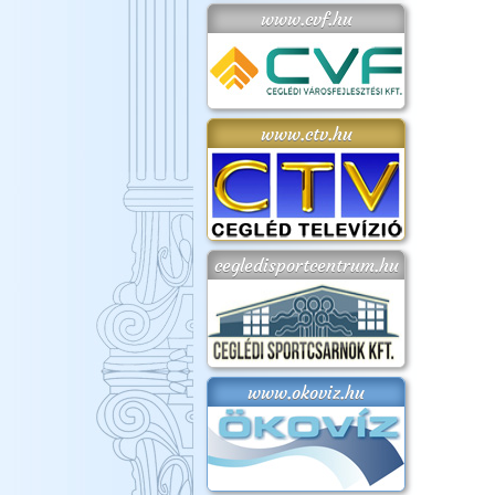
www.cvf.hu
www.ctv.hu
cegledisportcentrum.hu
www.okoviz.hu