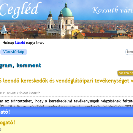
 - Holnap
László
napja lesz.
Várostérkép
ogram, komment
vissza az
 leendő kereskedők és vendéglátóipari tevékenységet 
11:11
Rovat: Főoldal kiemelt
m az érintetteket, hogy a kereskedelmi tevékenységek végzésének feltéte
(IX. 29.) Korm. rendelet módosításra került, amelynek értelmében 2021
ató!
 üzletben folytatott kereskedelmi tevékenység akkor végezhető, hogy ha 
let a hatályos jogszabályi feltételeknek megfelel.
 az ingatlan nyilvántartásban az épület/épületrész, helyiség nem 
el (pl.: üzlet, presszó, áruház, stb.), rendelkezik, nem javasoljuk a 