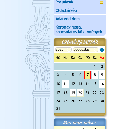
Projektek
Oldaltérkép
Adatvédelem
Koronavírussal
kapcsolatos közlemények
ESEMÉNYNAPTÁR
Hé
Ke
Sz
Cs
Pé
Sz
Va
1
2
3
4
5
6
7
8
9
10
11
12
13
14
15
16
17
18
19
20
21
22
23
24
25
26
27
28
29
30
31
Mai mozi műsor