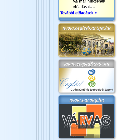
Ma már nincsenek
előadások...
További előadások »
www.cegledkartya.hu
www.cegledfurdo.hu
www.varvag.hu