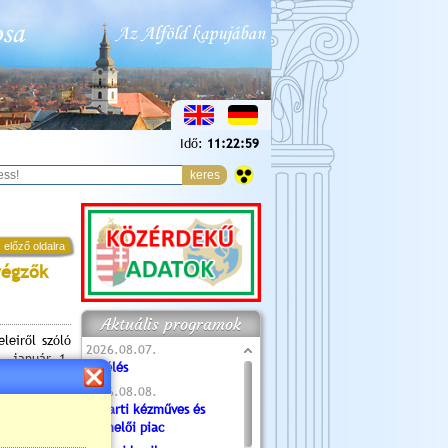
Idő:
11:23:00
 előző oldalra
végzők
Aktuális programok
leiről szóló
2026.08.07.
. január 1.
Túlélés
az üzletként
2026.08.08.
Tóparti kézműves és
a megfelelő
termelői piac
kereskedelmi