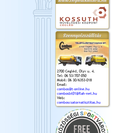
www.cegledikultura.hu
gta
XI. Laskafesztivál és
Városnapok 2018.
Kossuth Toborzó
Szent István Ünnepe
.)
VI. Ceglédi Vágta
Ünnepély
és Magyarok
(2018. 06. 10.)
2017.09.22-23.
Kenyere Program
Szennyvízszállítás
(2017. 08. 20.)
2700 Cegléd, Ölyv u. 4.
Tel: 06 53/707-050
Mobil: 06 30/6353-018
Email:
combos@t-online.hu
combosbt01@flah-net.hu
Web:
comboscsatornatisztitas.hu