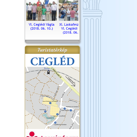
. Ceglédi Vágta
VI. Ceglédi Vágta
XI. Laskafesztivál és
Városnapok 2018.
Kossut
(2016.06.19.)
(2018. 06. 10.)
VI. Ceglédi Vágta
Ün
(2018. 06. 10.)
2017.
Turistatérkép