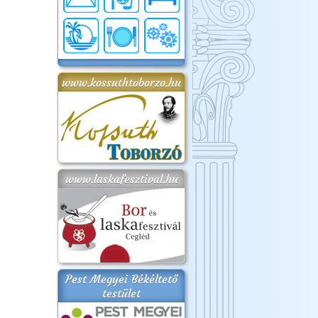
www.kossuthtoborzo.hu
www.laskafesztival.hu
Pest Megyei Békéltető
testület