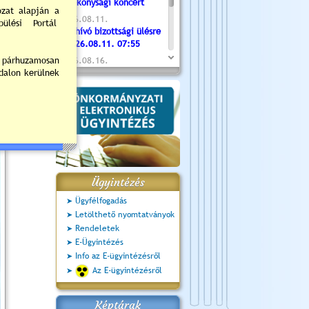
Jótékonysági koncert
2026.08.11.
Meghívó bizottsági ülésre
- 2026.08.11. 07:55
2026.08.16.
Újvárosi Közlekedési és
Sportnap
2026.08.19.
Ceglédi fotóklub kiállítás
2026.08.20.
Szent István Ünnepe
Ügyintézés
Ügyfélfogadás
Letölthető nyomtatványok
Rendeletek
E-Ügyintézés
Info az E-ügyintézésről
Az E-ügyintézésről
Képtárak