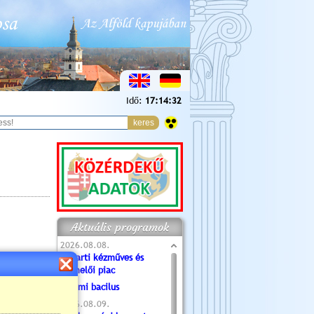
Idő:
17:14:33
Aktuális programok
2026.08.08.
Tóparti kézműves és
termelői piac
Valami bacilus
2026.08.09.