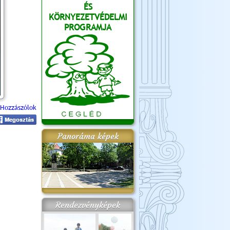
ÉS
KÖRNYEZETVÉDELMI
PROGRAMJA
Hozzászólok
Panoráma képek
Rendezvényképek