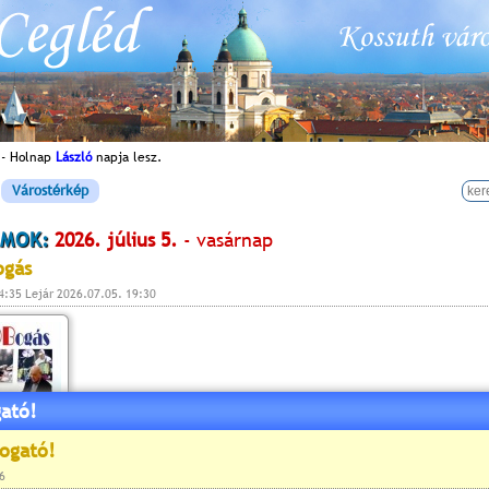
 - Holnap
László
napja lesz.
Várostérkép
MOK:
2026. július 5.
- vasárnap
ogás
4:35 Lejár 2026.07.05. 19:30
ató!