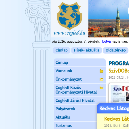
Ma 2026. augusztus 7. péntek,
Ibolya
napja van.
Címlap
Hírek- aktuális
Oldaltérkép
Címlap
PROGRA
SzívDOB
Városunk
2026.05.21. 1
Önkormányzat
Ceglédi Közös
Önkormányzati Hivatal
Ceglédi Járási Hivatal
Kedves Látog
Pályázatok
Aktuális
Turizmus