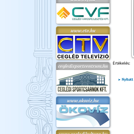
www.ctv.hu
Értékelés:
cegledisportcentrum.hu
Nyitott
www.okoviz.hu