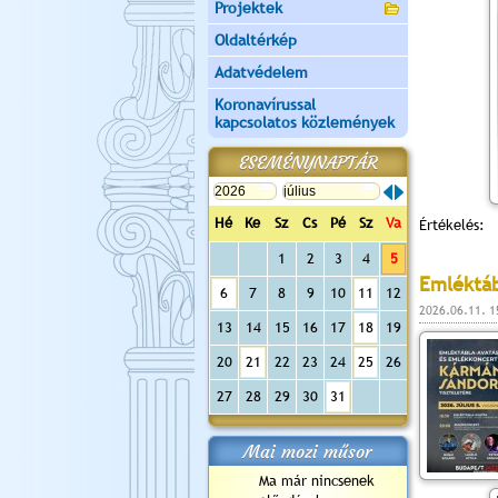
Projektek
Oldaltérkép
Adatvédelem
Koronavírussal
kapcsolatos közlemények
ESEMÉNYNAPTÁR
Hé
Ke
Sz
Cs
Pé
Sz
Va
Értékelés:
1
2
3
4
5
Emléktáb
6
7
8
9
10
11
12
2026.06.11. 1
13
14
15
16
17
18
19
20
21
22
23
24
25
26
27
28
29
30
31
Mai mozi műsor
Ma már nincsenek