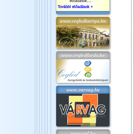
előadások...
További előadások »
www.cegledkartya.hu
www.cegledfurdo.hu
www.varvag.hu
www.cvf.hu