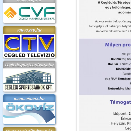
www.ctv.hu
cegledisportcentrum.hu
www.okoviz.hu