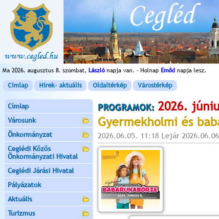
Ma 2026. augusztus 8. szombat,
László
napja van. - Holnap
Emőd
napja lesz.
Címlap
Hírek- aktuális
Oldaltérkép
Várostérkép
2026. júniu
Címlap
PROGRAMOK:
Gyermekholmi és bab
Városunk
Önkormányzat
2026.06.05. 11:18 Lejár 2026.06.06
Ceglédi Közös
Önkormányzati Hivatal
Ceglédi Járási Hivatal
Pályázatok
Aktuális
Turizmus