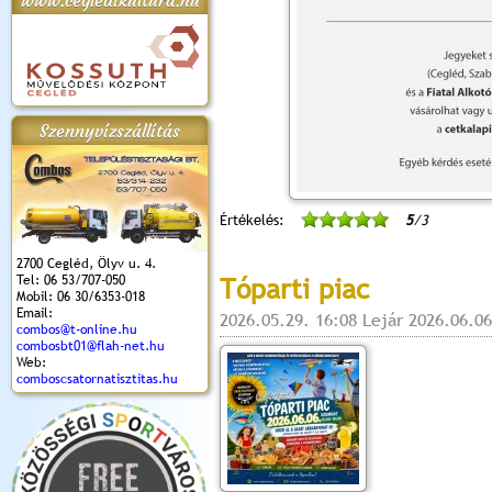
www.cegledikultura.hu
apok 2018.
Kossuth Toborzó
Szent István Ünnepe
V. Ceglédi Vágta
Laska feszt
Ünnepély
és Magyarok
(2017. 06. 18.)
2017.06.
2017.09.22-23.
Kenyere Program
Szennyvízszállítás
(2017. 08. 20.)
Értékelés:
5
/3
2700 Cegléd, Ölyv u. 4.
Tel: 06 53/707-050
Tóparti piac
Mobil: 06 30/6353-018
Email:
2026.05.29. 16:08 Lejár 2026.06.06
combos@t-online.hu
combosbt01@flah-net.hu
Web:
comboscsatornatisztitas.hu