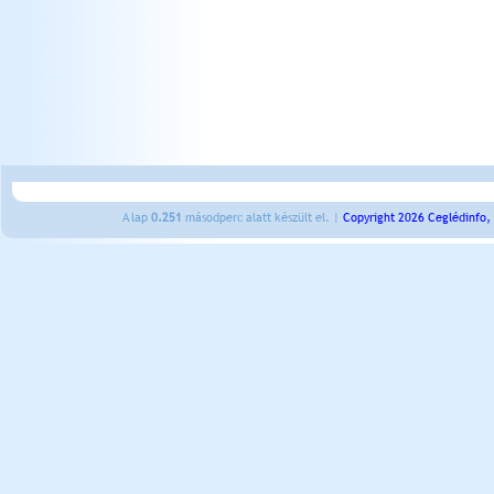
A lap
0.251
másodperc alatt készült el. |
Copyright 2026 Ceglédinfo,