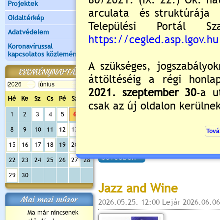
Projektek
Értékelés:
5
/2
Oldaltérkép
Adatvédelem
Közútkezelői tájékozt
Koronavírussal
Futófesztivál »
kapcsolatos közlemények
2026.06.02. 13:32 Lejár 2026.06.06
ESEMÉNYNAPTÁR
Tájékoz
"Cegléd
Hé
Ke
Sz
Cs
Pé
Sz
Va
1
2
3
4
5
6
7
8
9
10
11
12
13
14
15
16
17
18
19
20
21
bővebben »
22
23
24
25
26
27
28
29
30
Jazz and Wine
Mai mozi műsor
2026.05.25. 12:00 Lejár 2026.06.06
Ma már nincsenek