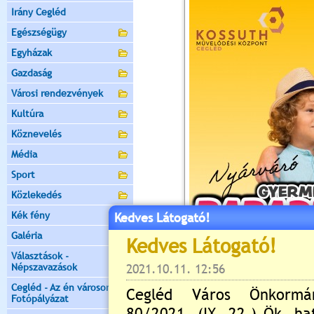
Irány Cegléd
Egészségügy
Egyházak
Gazdaság
Városi rendezvények
Kultúra
Köznevelés
Média
Sport
Közlekedés
Kék fény
Kedves Látogató!
Galéria
Választások -
Népszavazások
Cegléd - Az én városom -
Fotópályázat