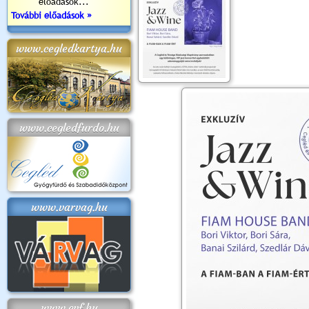
előadások...
További előadások »
www.cegledkartya.hu
www.cegledfurdo.hu
www.varvag.hu
www.cvf.hu