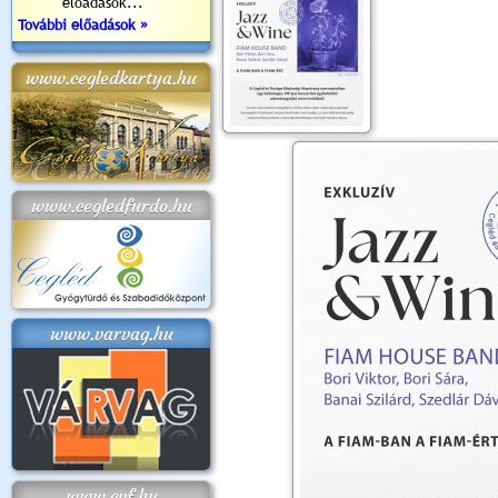
előadások...
További előadások »
www.cegledkartya.hu
www.cegledfurdo.hu
www.varvag.hu
www.cvf.hu