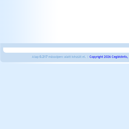
A lap
0.217
másodperc alatt készült el. |
Copyright 2026 Ceglédinfo,