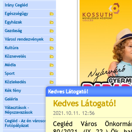
Irány Cegléd
Egészségügy
Egyházak
Gazdaság
Városi rendezvények
Kultúra
Köznevelés
Média
Sport
Közlekedés
Kék fény
Kedves Látogató!
Galéria
Választások -
Népszavazások
Cegléd - Az én városom -
Fotópályázat