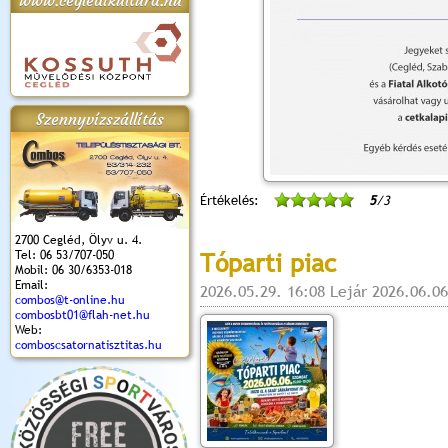
www.cegledikultura.hu
apok 2018.
Kossuth Toborzó
Szent István Ünnepe
V. Ceglédi Vágta
Laska feszt
Ünnepély
és Magyarok
(2017. 06. 18.)
2017.06.
2017.09.22-23.
Kenyere Program
Szennyvízszállítás
(2017. 08. 20.)
Értékelés:
5
/3
2700 Cegléd, Ölyv u. 4.
Tel: 06 53/707-050
Tóparti piac
Mobil: 06 30/6353-018
Email:
2026.05.29. 16:08 Lejár 2026.06.06
combos@t-online.hu
combosbt01@flah-net.hu
Web:
comboscsatornatisztitas.hu