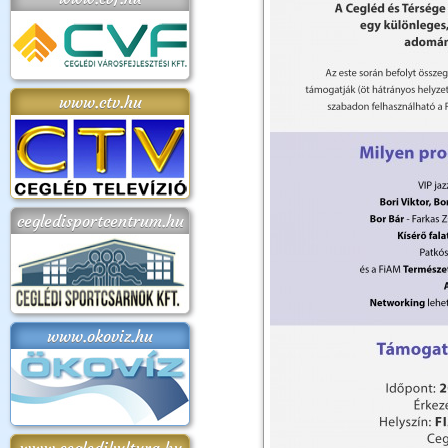
www.ctv.hu
cegledisportcentrum.hu
www.okoviz.hu