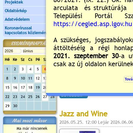
Projektek
Értékelés:
5
/2
Oldaltérkép
Adatvédelem
Közútkezelői tájékozt
Koronavírussal
Futófesztivál »
kapcsolatos közlemények
2026.06.02. 13:32 Lejár 2026.06.06
ESEMÉNYNAPTÁR
Tájékoz
"Cegléd
Hé
Ke
Sz
Cs
Pé
Sz
Va
1
2
3
4
5
6
7
8
9
10
11
12
13
14
15
16
17
18
19
20
21
bővebben »
22
23
24
25
26
27
28
29
30
Jazz and Wine
Mai mozi műsor
2026.05.25. 12:00 Lejár 2026.06.06
Ma már nincsenek