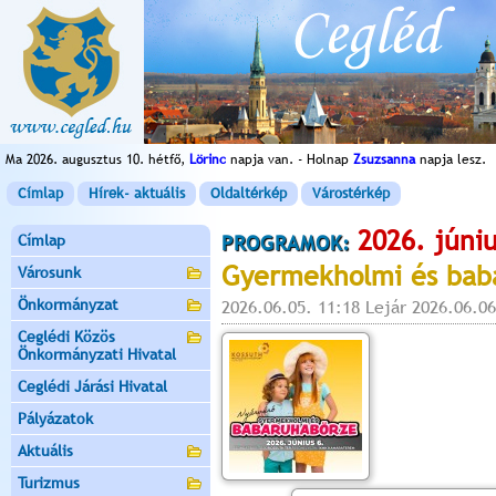
Ma 2026. augusztus 10. hétfő,
Lörinc
napja van. - Holnap
Zsuzsanna
napja lesz.
Címlap
Hírek- aktuális
Oldaltérkép
Várostérkép
2026. júniu
Címlap
PROGRAMOK:
Gyermekholmi és bab
Városunk
Önkormányzat
2026.06.05. 11:18 Lejár 2026.06.06
Ceglédi Közös
Önkormányzati Hivatal
Ceglédi Járási Hivatal
Pályázatok
Aktuális
Turizmus