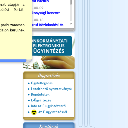
Valami bacilus
2026.08.09.
Jótékonysági koncert
2026.08.16.
Újvárosi Közlekedési és
Sportnap
2026.08.19.
Ceglédi fotóklub kiállítás
2026.08.20.
Szent István Ünnepe
Ügyintézés
Ügyfélfogadás
Letölthető nyomtatványok
Rendeletek
E-Ügyintézés
Info az E-ügyintézésről
Az E-ügyintézésről
Képtárak