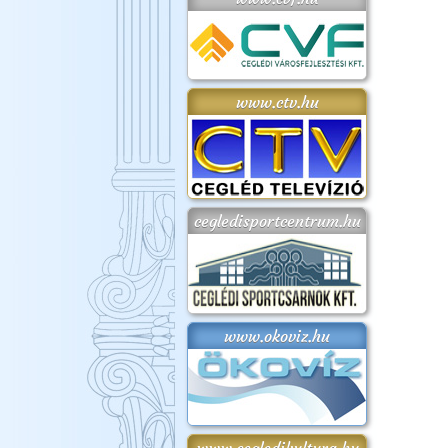
www.ctv.hu
cegledisportcentrum.hu
www.okoviz.hu