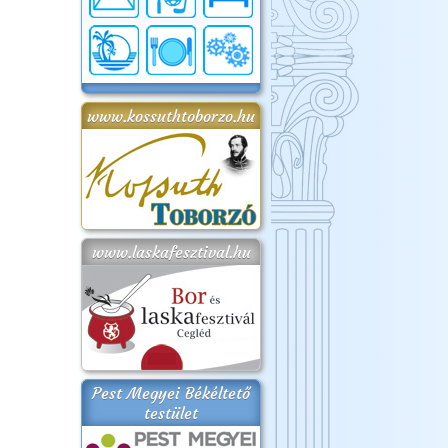
www.kossuthtoborzo.hu
www.laskafesztival.hu
Pest Megyei Békéltető
testület