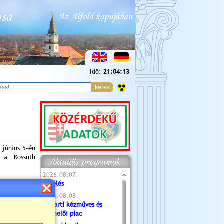
Idő:
21:04:14
 június 5-én
 a Kossuth
Aktuális programok
2026.08.07.
Túlélés
2026.08.08.
Tóparti kézműves és
termelői piac