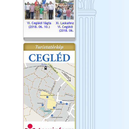
. Ceglédi Vágta
VI. Ceglédi Vágta
XI. Laskafesztivál és
Városnapok 2018.
Kossut
(2016.06.19.)
(2018. 06. 10.)
VI. Ceglédi Vágta
Ün
(2018. 06. 10.)
2017.
Turistatérkép