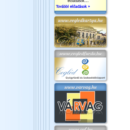
előadások...
További előadások »
www.cegledkartya.hu
www.cegledfurdo.hu
www.varvag.hu
www.cvf.hu