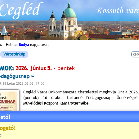
n. - Holnap
Ibolya
napja lesz.
Várostérkép
MOK:
2026. június 5.
- péntek
edagógusnap »
9:15 Lejár 2026.06.05. 17:00
Cegléd Város Önkormányzata tisztelettel meghívja Önt a 2026.
(péntek) 16 órakor tartandó Pedagógusnapi Ünnepségre
Művelődési Központ Kamaratermébe.
ató!