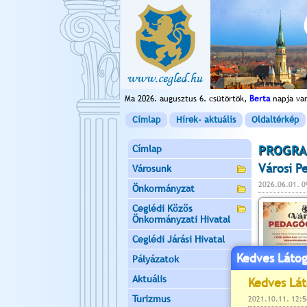
Ma 2026. augusztus 6. csütörtök,
Berta
napja va
Címlap
Hírek- aktuális
Oldaltérkép
Címlap
PROGRA
Városi P
Városunk
2026.06.01. 0
Önkormányzat
Ceglédi Közös
Önkormányzati Hivatal
Ceglédi Járási Hivatal
Kedves Látog
Pályázatok
Aktuális
Turizmus
bővebben »