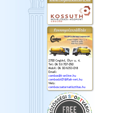
www.cegledikultura.hu
gta
XI. Laskafesztivál és
Városnapok 2018.
Kossuth Toborzó
Szent István Ünnepe
.)
VI. Ceglédi Vágta
Ünnepély
és Magyarok
(2018. 06. 10.)
2017.09.22-23.
Kenyere Program
Szennyvízszállítás
(2017. 08. 20.)
2700 Cegléd, Ölyv u. 4.
Tel: 06 53/707-050
Mobil: 06 30/6353-018
Email:
combos@t-online.hu
combosbt01@flah-net.hu
Web:
comboscsatornatisztitas.hu