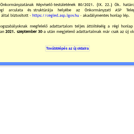
 tornaterem és diáksport programok