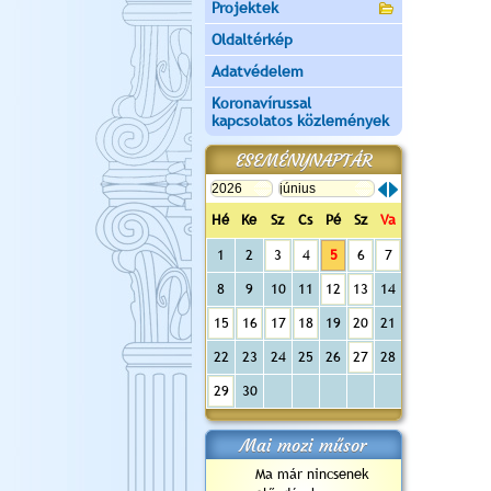
Projektek
Oldaltérkép
Adatvédelem
Koronavírussal
kapcsolatos közlemények
ESEMÉNYNAPTÁR
Hé
Ke
Sz
Cs
Pé
Sz
Va
1
2
3
4
5
6
7
8
9
10
11
12
13
14
15
16
17
18
19
20
21
22
23
24
25
26
27
28
29
30
Mai mozi műsor
Ma már nincsenek