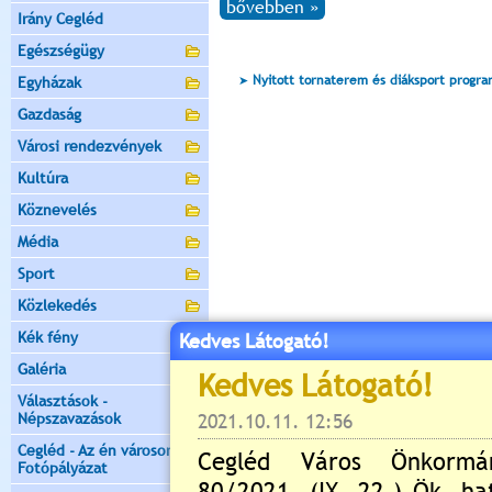
bővebben »
Irány Cegléd
Egészségügy
Nyitott tornaterem és diáksport progr
Egyházak
Gazdaság
Városi rendezvények
Kultúra
Köznevelés
Média
Sport
Közlekedés
Kék fény
Kedves Látogató!
Galéria
Választások -
Népszavazások
Cegléd - Az én városom -
Fotópályázat