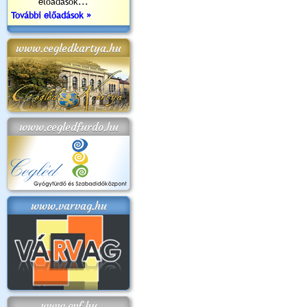
előadások...
További előadások »
www.cegledkartya.hu
www.cegledfurdo.hu
www.varvag.hu
www.cvf.hu