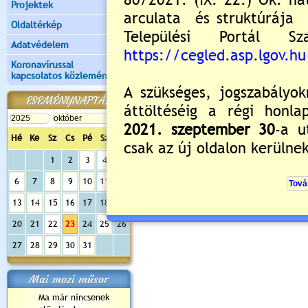
Projektek
Oldaltérkép
Adatvédelem
Koronavírussal
kapcsolatos közlemények
ESEMÉNYNAPTÁR
Hé
Ke
Sz
Cs
Pé
Sz
Va
1
2
3
4
5
6
7
8
9
10
11
12
13
14
15
16
17
18
19
20
21
22
23
24
25
26
27
28
29
30
31
Mai mozi műsor
Ma már nincsenek