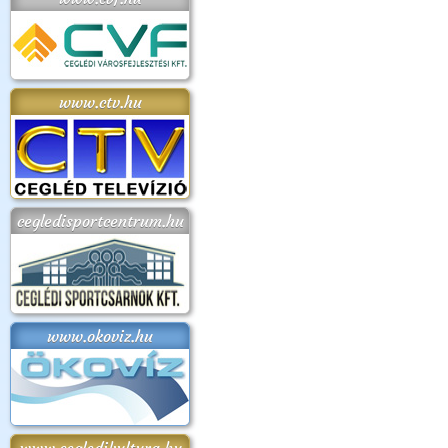
www.ctv.hu
cegledisportcentrum.hu
www.okoviz.hu