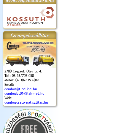
www.cegledikultura.hu
apok 2018.
Kossuth Toborzó
Szent István Ünnepe
V. Ceglédi Vágta
Laska feszt
Ünnepély
és Magyarok
(2017. 06. 18.)
2017.06.
2017.09.22-23.
Kenyere Program
Szennyvízszállítás
(2017. 08. 20.)
2700 Cegléd, Ölyv u. 4.
Tel: 06 53/707-050
Mobil: 06 30/6353-018
Email:
combos@t-online.hu
combosbt01@flah-net.hu
Web:
comboscsatornatisztitas.hu