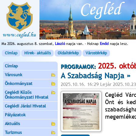
Ma 2026. augusztus 8. szombat,
László
napja van. - Holnap
Emőd
napja lesz.
Címlap
Hírek- aktuális
Oldaltérkép
Várostérkép
2025. októ
Címlap
PROGRAMOK:
A Szabadság Napja »
Városunk
Önkormányzat
2025.10.16. 16:29 Lejár 2025.10.23
Ceglédi Közös
Cegléd Váro
Önkormányzati Hivatal
Önt és ked
Ceglédi Járási Hivatal
szabadság
Pályázatok
megemlékez
Aktuális
Turizmus