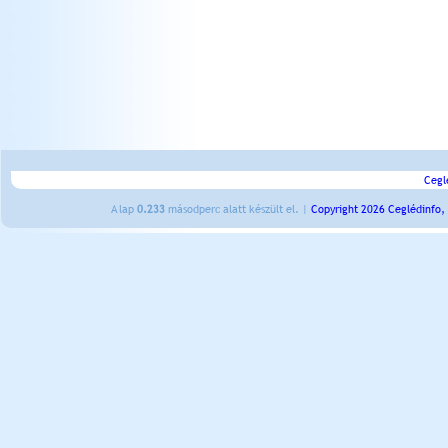
Cegl
A lap
0.233
másodperc alatt készült el. |
Copyright 2026 Ceglédinfo,