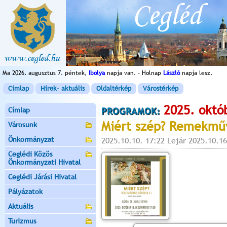
Ma 2026. augusztus 7. péntek,
Ibolya
napja van. - Holnap
László
napja lesz.
Címlap
Hírek- aktuális
Oldaltérkép
Várostérkép
2025. októ
Címlap
PROGRAMOK:
Miért szép? Remekműv
Városunk
Önkormányzat
2025.10.10. 17:22 Lejár 2025.10.16
Ceglédi Közös
Önkormányzati Hivatal
Ceglédi Járási Hivatal
Pályázatok
Aktuális
Turizmus