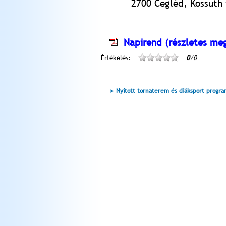
2700 Cegléd, Kossuth t
Napirend (részletes meg
Értékelés:
0
/0
Nyitott tornaterem és diáksport progr