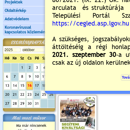
Projektek
Oldaltérkép
Adatvédelem
Koronavírussal
kapcsolatos közlemények
ESEMÉNYNAPTÁR
Hé
Ke
Sz
Cs
Pé
Sz
Va
Értékelés:
5
/2
1
2
3
4
5
6
7
8
9
10
11
12
Segíteni kiváltság!
13
14
15
16
17
18
19
2025.10.09. 16:44 Lejár 2025.10.16
20
21
22
23
24
25
26
27
28
29
30
31
Mai mozi műsor
Ma már nincsenek