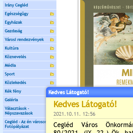
Irány Cegléd
Egészségügy
Egyházak
Gazdaság
Városi rendezvények
Kultúra
Köznevelés
Média
Sport
Közlekedés
Kék fény
Kedves Látogató!
Galéria
Választások -
Népszavazások
Cegléd - Az én városom -
Fotópályázat