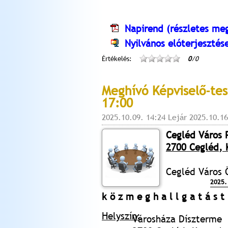
Napirend (részletes meg
Nyilvános elóterjesztés
Értékelés:
0
/0
Meghívó Képviselő-tes
17:00
2025.10.09. 14:24 Lejár 2025.10.16
Cegléd Város 
2700 Cegléd, K
Cegléd Város 
2025.
k ö z m e g h a l l g a t á s 
Helyszín:
Városháza Díszterme