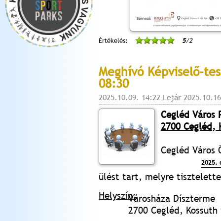
Értékelés:
5
/2
Meghívó Képviselő-tes
08:30
2025.10.09. 14:22 Lejár 2025.10.16
Cegléd Város 
2700 Cegléd, K
Cegléd Város 
2025. 
ülést tart, melyre tisztelet
Helyszín:
Városháza Díszterme
2700 Cegléd, Kossuth t