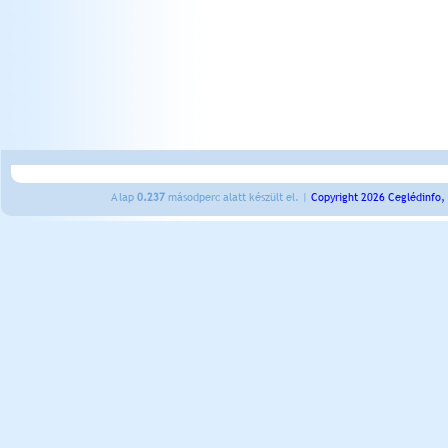
A lap
0.237
másodperc alatt készült el. |
Copyright 2026 Ceglédinfo,