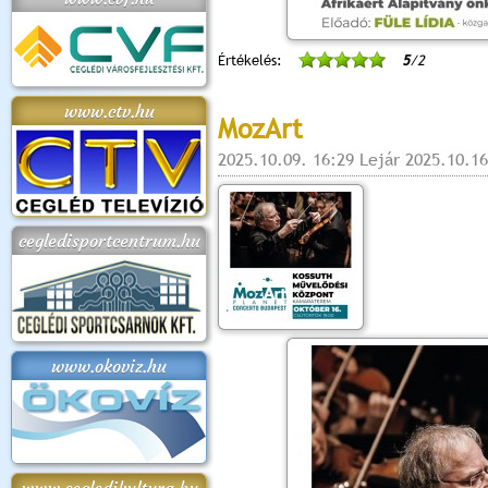
Értékelés:
5
/2
www.ctv.hu
MozArt
2025.10.09. 16:29 Lejár 2025.10.16
cegledisportcentrum.hu
www.okoviz.hu