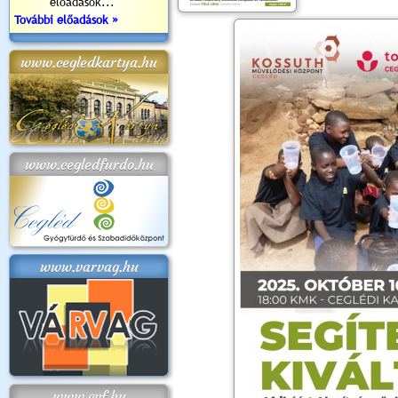
előadások...
További előadások »
www.cegledkartya.hu
www.cegledfurdo.hu
www.varvag.hu
www.cvf.hu