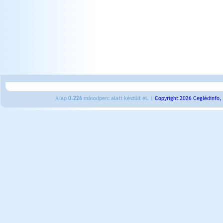
A lap
0.226
másodperc alatt készült el. |
Copyright 2026 Ceglédinfo,