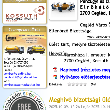
www.cegledikultura.hu
Pénzügyi és El
E l n ö k é t ő 
2700 Cegléd, K
apok 2018.
Kossuth Toborzó
Szent István Ünnepe
V. Ceglédi Vágta
Laska feszt
Ünnepély
és Magyarok
(2017. 06. 18.)
2017.06.
Cegléd Város 
2017.09.22-23.
Kenyere Program
Szennyvízszállítás
(2017. 08. 20.)
Ellenőrző Bizottsága
2025. október 
ülést tart, melyre tisztelet
Helyszín:
Városháza I. emeleti 
2700 Cegléd, Ölyv u. 4.
2700 Cegléd, Kossuth t
Tel: 06 53/707-050
Mobil: 06 30/6353-018
Napirend (részletes meg
Email:
combos@t-online.hu
Nyilvános előterjesztés
combosbt01@flah-net.hu
Web:
Értékelés:
0
/0
comboscsatornatisztitas.hu
Meghívó bizottsági ül
2025.10.09. 15:26 Lejár 2025.10.14