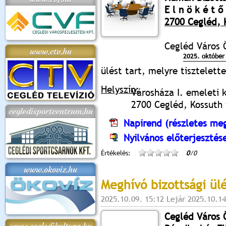
E l n ö k é t ő 
2700 Cegléd, K
Cegléd Város
www.ctv.hu
2025. október 
ülést tart, melyre tisztelet
Helyszín:
Városháza I. emeleti 
2700 Cegléd, Kossuth t
cegledisportcentrum.hu
Napirend (részletes meg
Nyilvános előterjesztés
Értékelés:
0
/0
www.okoviz.hu
Meghívó bizottsági ül
2025.10.09. 15:12 Lejár 2025.10.14
Cegléd Város