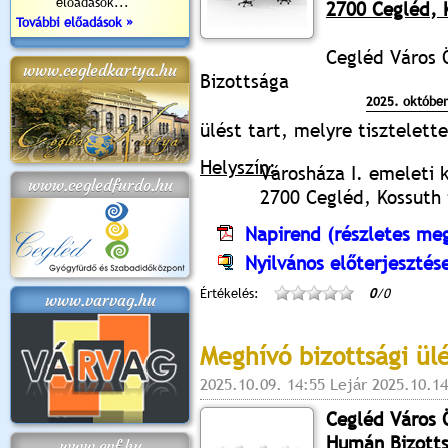
előadások...
2700 Cegléd, K
További előadások »
Cegléd Város
www.cegledkartya.hu
Bizottsága
2025. október
ülést tart, melyre tisztelet
Helyszín:
Városháza I. emeleti 
www.cegledfurdo.hu
2700 Cegléd, Kossuth t
Napirend (részletes meg
Nyilvános előterjesztés
Értékelés:
0
/0
www.varvag.hu
Meghívó bizottsági ül
2025.10.09. 14:55 Lejár 2025.10.14
Cegléd Város
Humán Bizott
www.cvf.hu