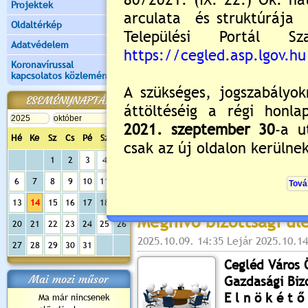
Projektek
Cegléd Város 
Oldaltérkép
Értékvédelmi Bizottsága
Adatvédelem
2025. október 
ülést tart, melyre tisztelet
Koronavírussal
kapcsolatos közlemények
Helyszín:
Városháza I. emeleti 
ESEMÉNYNAPTÁR
2700 Cegléd, Kossuth t
Napirend (részletes meg
Hé
Ke
Sz
Cs
Pé
Sz
Va
Nyilvános előterjesztés
1
2
3
4
5
Értékelés:
0
/0
6
7
8
9
10
11
12
13
14
15
16
17
18
19
Meghívó bizottsági ül
20
21
22
23
24
25
26
2025.10.09. 14:35 Lejár 2025.10.14
27
28
29
30
31
Cegléd Város
Mai mozi műsor
Gazdasági Biz
E l n ö k é t ő 
Ma már nincsenek