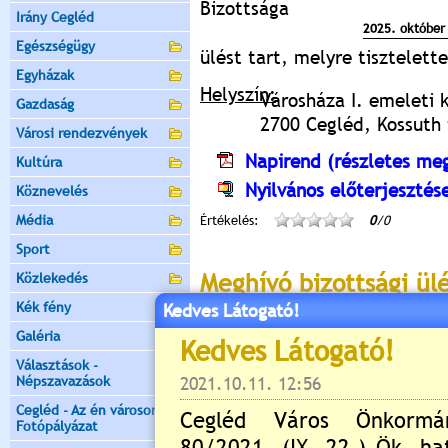
Bizottsága
Irány Cegléd
2025. október 
Egészségügy
ülést tart, melyre tisztelet
Egyházak
Helyszín:
Városháza I. emeleti 
Gazdaság
2700 Cegléd, Kossuth t
Városi rendezvények
Napirend (részletes meg
Kultúra
Nyilvános előterjesztés
Köznevelés
Média
Értékelés:
0
/0
Sport
Meghívó bizottsági ül
Közlekedés
Kék fény
Kedves Látogató!
2025.10.09. 14:26 Lejár 2025.10.14
Galéria
Cegléd Város
Választások -
Értéktár és É
Népszavazások
E l n ö k é t ő 
Cegléd - Az én városom -
2700 Cegléd, K
Fotópályázat