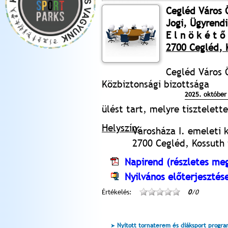
Cegléd Város
Jogi, Ügyrendi
E l n ö k é t ő 
2700 Cegléd, K
Cegléd Város 
Közbiztonsági bizottsága
2025. október 
ülést tart, melyre tisztelet
Helyszín:
Városháza I. emeleti 
2700 Cegléd, Kossuth t
Napirend (részletes meg
Nyilvános előterjesztés
Értékelés:
0
/0
Nyitott tornaterem és diáksport progr