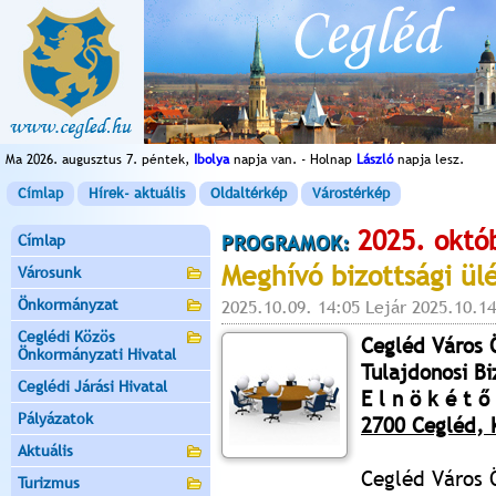
Ma 2026. augusztus 7. péntek,
Ibolya
napja van. - Holnap
László
napja lesz.
Címlap
Hírek- aktuális
Oldaltérkép
Várostérkép
2025. októ
Címlap
PROGRAMOK:
Meghívó bizottsági ül
Városunk
Önkormányzat
2025.10.09. 14:05 Lejár 2025.10.14
Ceglédi Közös
Cegléd Város
Önkormányzati Hivatal
Tulajdonosi Bi
Ceglédi Járási Hivatal
E l n ö k é t ő 
Pályázatok
2700 Cegléd, K
Aktuális
Cegléd Város 
Turizmus