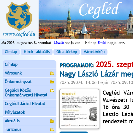
Ma 2026. augusztus 8. szombat,
László
napja van. - Holnap
Emőd
napja lesz.
Címlap
Hírek- aktuális
Oldaltérkép
Várostérkép
2025. szep
Címlap
PROGRAMOK:
Nagy László Lázár me
Városunk
Önkormányzat
2025.09.04. 14:06 Lejár 2025.09.10
Ceglédi Közös
Cegléd Vár
Önkormányzati Hivatal
Művészeti I
Ceglédi Járási Hivatal
16 óra 30 
Pályázatok
László Lázá
rendezett 
Aktuális
Turizmus