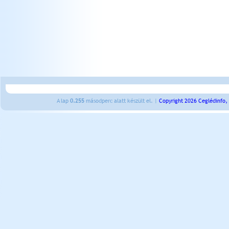
A lap
0.255
másodperc alatt készült el. |
Copyright 2026 Ceglédinfo,