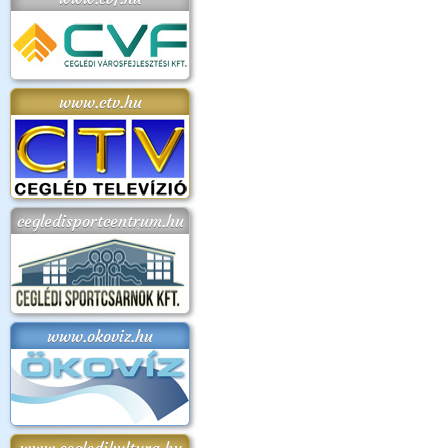
www.ctv.hu
cegledisportcentrum.hu
www.okoviz.hu