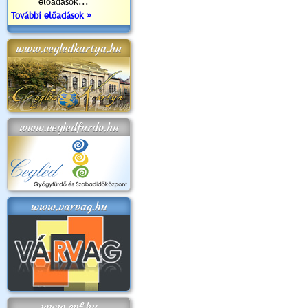
előadások...
További előadások »
www.cegledkartya.hu
www.cegledfurdo.hu
www.varvag.hu
www.cvf.hu