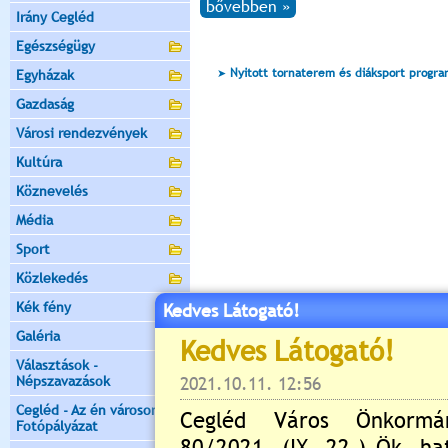
bővebben »
Irány Cegléd
Egészségügy
Nyitott tornaterem és diáksport progr
Egyházak
Gazdaság
Városi rendezvények
Kultúra
Köznevelés
Média
Sport
Közlekedés
Kék fény
Kedves Látogató!
Galéria
Választások -
Népszavazások
Cegléd - Az én városom -
Fotópályázat