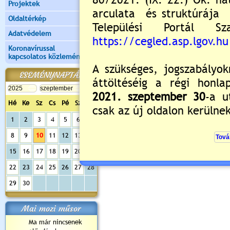
Projektek
Oldaltérkép
Adatvédelem
Koronavírussal
kapcsolatos közlemények
ESEMÉNYNAPTÁR
Hé
Ke
Sz
Cs
Pé
Sz
Va
1
2
3
4
5
6
7
8
9
10
11
12
13
14
15
16
17
18
19
20
21
22
23
24
25
26
27
28
29
30
Mai mozi műsor
Ma már nincsenek