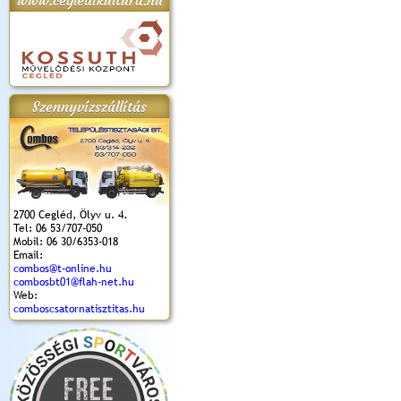
www.cegledikultura.hu
apok 2018.
Kossuth Toborzó
Szent István Ünnepe
V. Ceglédi Vágta
Laska feszt
Ünnepély
és Magyarok
(2017. 06. 18.)
2017.06.
2017.09.22-23.
Kenyere Program
Szennyvízszállítás
(2017. 08. 20.)
2700 Cegléd, Ölyv u. 4.
Tel: 06 53/707-050
Mobil: 06 30/6353-018
Email:
combos@t-online.hu
combosbt01@flah-net.hu
Web:
comboscsatornatisztitas.hu