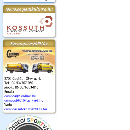
www.cegledikultura.hu
apok 2018.
Kossuth Toborzó
Szent István Ünnepe
V. Ceglédi Vágta
Laska feszt
Ünnepély
és Magyarok
(2017. 06. 18.)
2017.06.
2017.09.22-23.
Kenyere Program
(2017. 08. 20.)
Szennyvízszállítás
2700 Cegléd, Ölyv u. 4.
Tel: 06 53/707-050
Mobil: 06 30/6353-018
Email:
combos@t-online.hu
combosbt01@flah-net.hu
Web:
comboscsatornatisztitas.hu