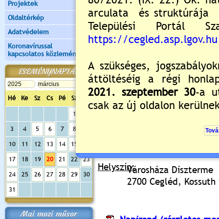
Projektek
Értékelés:
5
/2
Oldaltérkép
Adatvédelem
Meghívó Képviselő-tes
Koronavírussal
09:30
kapcsolatos közlemények
2025.03.10. 15:51 Lejár 2025.03.20
ESEMÉNYNAPTÁR
Cegléd Város 
2700 Cegléd, K
Hé
Ke
Sz
Cs
Pé
Sz
Va
1
2
Cegléd Város 
3
4
5
6
7
8
9
2025. 
10
11
12
13
14
15
16
ülést tart, melyre tisztelet
17
18
19
20
21
22
23
Helyszín:
Városháza Díszterme
24
25
26
27
28
29
30
2700 Cegléd, Kossuth t
31
Mai mozi műsor