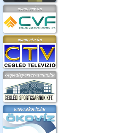
www.cvf.hu
www.ctv.hu
cegledisportcentrum.hu
www.okoviz.hu