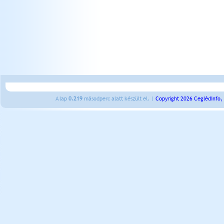
A lap
0.219
másodperc alatt készült el. |
Copyright 2026 Ceglédinfo,