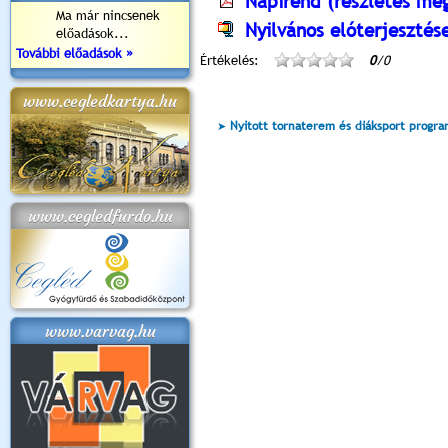
Napirend (részletes meg
Ma már nincsenek
Nyilvános elóterjesztés
előadások...
További előadások »
Értékelés:
0
/0
www.cegledkartya.hu
Nyitott tornaterem és diáksport progr
www.cegledfurdo.hu
www.varvag.hu