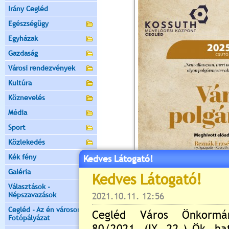
Irány Cegléd
Egészségügy
Egyházak
Gazdaság
Városi rendezvények
Kultúra
Köznevelés
Média
Sport
Közlekedés
Kék fény
Kedves Látogató!
Galéria
Választások -
Népszavazások
Cegléd - Az én városom -
Fotópályázat