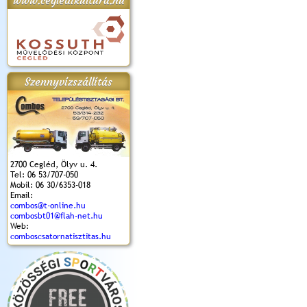
www.cegledikultura.hu
apok 2018.
Kossuth Toborzó
Szent István Ünnepe
V. Ceglédi Vágta
Laska feszt
Ünnepély
és Magyarok
(2017. 06. 18.)
2017.06.
2017.09.22-23.
Kenyere Program
Szennyvízszállítás
(2017. 08. 20.)
2700 Cegléd, Ölyv u. 4.
Tel: 06 53/707-050
Mobil: 06 30/6353-018
Email:
combos@t-online.hu
combosbt01@flah-net.hu
Web:
comboscsatornatisztitas.hu