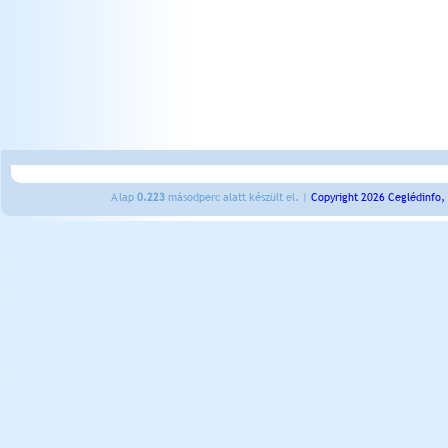
A lap
0.223
másodperc alatt készült el. |
Copyright 2026 Ceglédinfo,