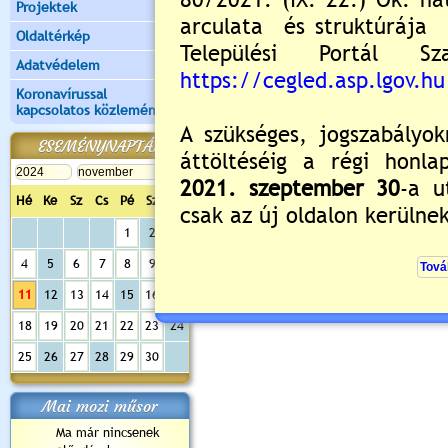
Projektek
2024
k ö z m e g h a l l g a t á s 
Oldaltérkép
Adatvédelem
Helyszín:
Városháza Díszterme
Koronavírussal
2700 Cegléd, Kossuth t
kapcsolatos közlemények
ESEMÉNYNAPTÁR
Napirend (részletes meg
Hé
Ke
Sz
Cs
Pé
Sz
Va
Értékelés:
0
/0
1
2
3
4
5
6
7
8
9
10
Nyitott tornaterem és diáksport progr
11
12
13
14
15
16
17
18
19
20
21
22
23
24
25
26
27
28
29
30
Mai mozi műsor
Ma már nincsenek