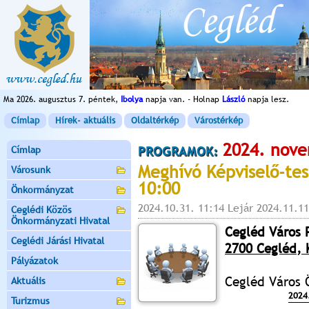
Ma 2026. augusztus 7. péntek,
Ibolya
napja van. - Holnap
László
napja lesz.
Címlap
Hírek- aktuális
Oldaltérkép
Várostérkép
2024. nove
Címlap
PROGRAMOK:
Meghívó Képviselő-tes
Városunk
10:00
Önkormányzat
2024.10.31. 11:14 Lejár 2024.11.11
Ceglédi Közös
Önkormányzati Hivatal
Cegléd Város 
Ceglédi Járási Hivatal
2700 Cegléd, K
Pályázatok
Cegléd Város 
Aktuális
2024
Turizmus