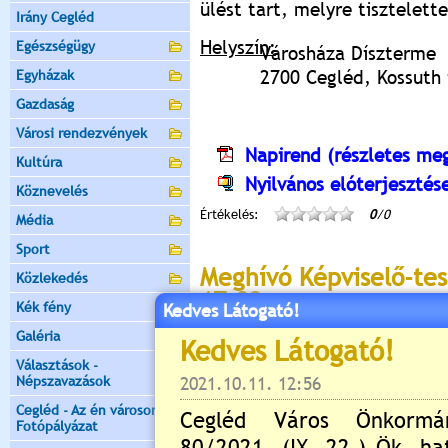
ülést tart, melyre tisztelet
Irány Cegléd
Helyszín:
Egészségügy
Városháza Díszterme
2700 Cegléd, Kossuth t
Egyházak
Gazdaság
Városi rendezvények
Napirend (részletes meg
Kultúra
Nyilvános elóterjesztés
Köznevelés
Értékelés:
0
/0
Média
Sport
Meghívó Képviselő-tes
Közlekedés
17:00
Kék fény
Kedves Látogató!
2024.10.31. 12:00 Lejár 2024.11.11
Galéria
Cegléd Város 
Választások -
Népszavazások
2700 Cegléd, K
Cegléd - Az én városom -
Fotópályázat
Cegléd Város 