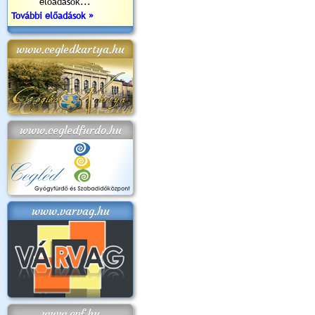
előadások...
További előadások »
www.cegledkartya.hu
www.cegledfurdo.hu
www.varvag.hu
www.cvf.hu