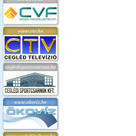
www.ctv.hu
cegledisportcentrum.hu
www.okoviz.hu